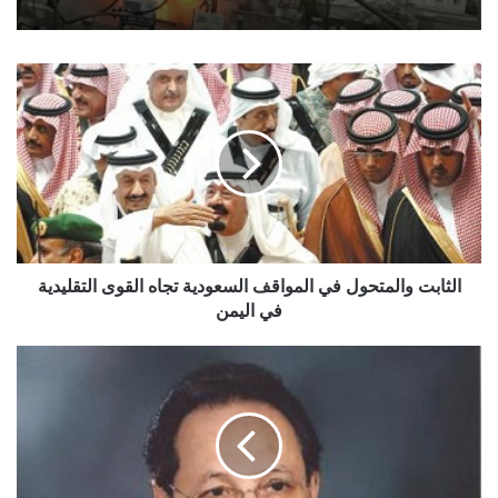
الثابت
والمتحول
في
المواقف
السعودية
تجاه
القوى
التقليدية
في
اليمن
الثابت والمتحول في المواقف السعودية تجاه القوى التقليدية
في اليمن
وكالة:
قيادات
جنوبية
من
معارضة
الخارج
بينها