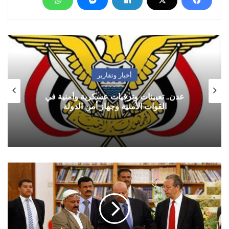
أخبار وتقارير
عدن.. تعيينات وترقيات عسكرية وأمنية في
القوات الأمنية وجهاز أمن الدولة
الحوثيون
يوقعون
على
الملحق
الأمني
والعسكري