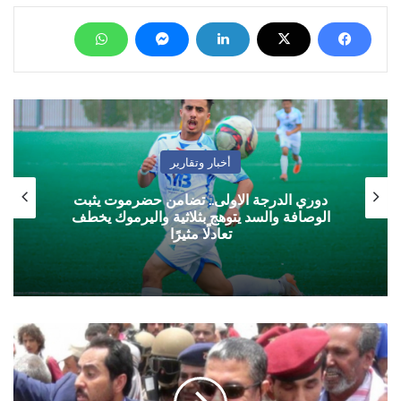
أخبار وتقارير
دوري الدرجة الاولى.. تضامن حضرموت يثبت
الوصافة والسد يتوهج بثلاثية واليرموك يخطف
تعادلًا مثيرًا
بحاح
يصل
عدن
وينتقل