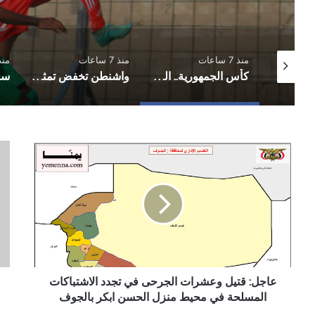
منذ 7 ساعات
منذ 7 ساعات
منذ 7 س
مباحثات أممية يمنية بشأن مستجدات الأوضاع وجهود السلام
كأس الجمهورية.. المكلا يُكمل عقد الفرق المتأهلة إلى دور الـ16
واشنطن تخفض تمثيلها الدبلوماسي لدى اليمن بعد مغادرة فاجن
عاجل:
عقو
قتيل
دول
وعشرات
عاج
الجرحى
ضد
في
معر
تجدد
الت
الاشتباكات
بال
المسلحة
في
محيط
عاجل: قتيل وعشرات الجرحى في تجدد الاشتباكات
منزل
المسلحة في محيط منزل الحسن ابكر بالجوف
الحسن