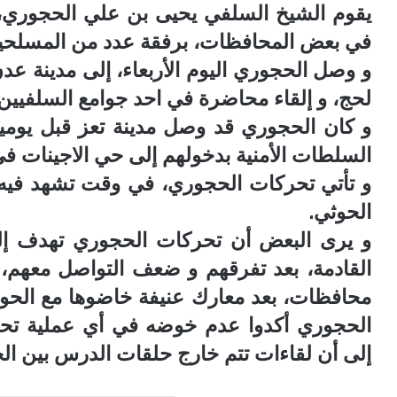
يقوم الشيخ السلفي يحيى بن علي الحجوري، 
ركزي
الذهب
ف
في
في بعض المحافظات، برفقة عدد من المسلحين
امل
صنعاء
و وصل الحجوري اليوم الأربعاء، إلى مدينة ع
وعدن الثلاثاء
أة
28
لحج، و إلقاء محاضرة في احد جوامع السلفيين 
منذ 7 أيام
منذ أسبوع واحد
فة
يوليو
نعاء.. البنك المركزي يوقف التعامل مع
متوسط أسعار ا
و كان الحجوري قد وصل مدينة تعز قبل يو
2026
نشأة صرافة
وعدن الثلاثاء 28 يوليو 2026
السلطات الأمنية بدخولهم إلى حي الاجينات ف
و تأتي تحركات الحجوري، في وقت تشهد فيه ا
الحوثي.
و يرى البعض أن تحركات الحجوري تهدف إلى 
القادمة، بعد تفرقهم و ضعف التواصل معهم، 
محافظات، بعد معارك عنيفة خاضوها مع الح
الحجوري أكدوا عدم خوضه في أي عملية ت
إلى أن لقاءات تتم خارج حلقات الدرس بين ال