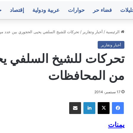
ليلات
فضاء حر
حوارات
عربية ودولية
إقتصاد
ح
الرئيسية
/
أخبار وتقارير
/
تحركات للشيخ السلفي يحيى الحجوري بين عدد م
أخبار وتقارير
..
مباحثات
نات
أممية
تحركات للشيخ السلفي يح
قيات
يمنية
رية
بشأن
من المحافظات
ية
مستجدات
الأوضاع
وات
وجهود
منذ 5 ساعات
منذ 6 ساعات
نية
السلام
17 سبتمبر، 2014
دن.. تعيينات وترقيات عسكرية وأمنية في
مباحثات أممية 
از
لقوات الأمنية وجهاز أمن الدولة
الأوضاع وجهود 
فيسبوك
‫X
لينكدإن
مشاركة عبر البريد
لة
يمنات
ء..
متوسط
ك
أسعار