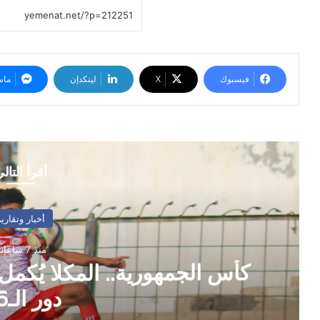
فيسبوك
‫X
لينكدإن
ماس
أقرأ التال
أخبار وتقارير
منذ 7 ساعات
كأس الجمهورية.. المكلا يُكمل
دور الـ16