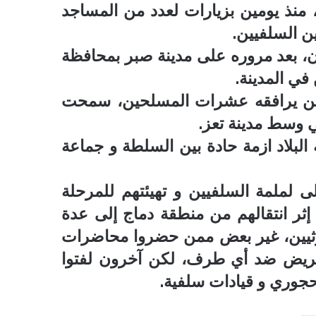
منذ يومين بزيارات لعدد من المساجد
المركزي
يوقف
 السلفيين.
التعامل
دن، بعد مروره على مدينة صبر بمحافظة
مع
منشأتي
في المدينة.
منذ أسبوع واحد
صرافة
لذهب في صنعاء
صنعاء.. البنك المركزي يوقف ا
مين يرافقه عشرات المسلحين، سمحت
منشأتي صرافة
ي وسط مدينة تعز.
لبلاد ازمة حادة بين السلطة و جماعة
لملمة السلفيين و تهيئتهم للمرحلة
إثر انتقالهم من منطقة دماج إلى عدة
وثيين، غير بعض ممن حضروا محاضرات
حريض ضد أي طرف، لكن آخرون لفتوا
حجوري و قيادات سلفية.