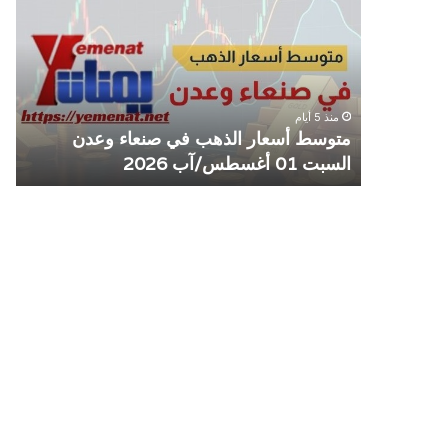
الذهب
الم
في
يوق
صنعاء
التع
وعدن
مع
السبت
منش
منذ 5 أيام
01
صرا
مل مع
متوسط أسعار الذهب في صنعاء وعدن
ص
أغسطس/
السبت 01 أغسطس/آب 2026
م
آب
2026