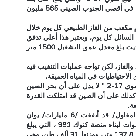
150 كيلومترا من جنوب جزيرة هاينان الواقعة في أقصى الجنوب الصيني 565 مليون
البئر ينتج 56.5 مليون قدم مكعب من الغاز الطبيعي كل يوم خلال
940 برميل من النفط السائل كل يوم، ويعتبر هذا أعلى تدفق
يومي بين آبار الغاز ل /كنوك/ خلال الاختبار، حيث بلغ معدل عمق التشغيل 1500 متر
 والغاز، لكن تواجه عمليات التنقيب فيه
وذكرت التقارير الاعلامية بأن اكتشاف “لينغ شوي 17-2 ” لا يدل على أن بحر الصين
كذلك على أن الصين قد امتلكت القدرة
ة.
وكانت شركة بناء السفن الوطنية الصينية /المقاول/ قد أنفقت /6 مليارات/ يوان
(/975 مليون/ دولار أمريكي) وأكثر من 3 سنوات لبناء منصة كنوك 981 ، التي يبلغ
طولها 114 مترا، وعرضها 90 مترا، وارتفاعها 137.8 متر، ووزنها 31 ألف طن، وهي