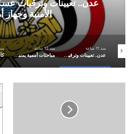
مباحثات أممية يمنية بشأن م
السلام
منذ 12 ساعة
منذ 12 ساعة
منذ 13 
عدن.. تعيينات وترقيات عسكرية وأمنية في القوات الأمنية وجهاز أمن الدولة
مباحثات أممية يمنية بشأن مستجدات الأوضاع وجهود السلام
كأس الجمهورية.. المكلا يُكمل عقد الفرق المتأهلة إلى دور الـ16
توتر
عاج
حاد
قتي
وانتشار
وع
كثيف
الج
لمسلحي
في
الحوثي
تجد
والإصلاح
الا
شمال
الم