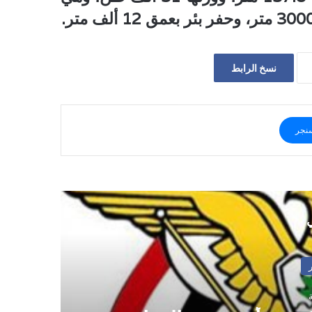
نسخ الرابط
نجر
ي