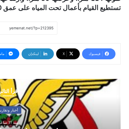
تستطيع القيام بأعمال تحت المياه على عمق 3000 متر، وحفر بئر بعمق 12 ألف متر.
فيسبوك
‫X
لينكدإن
ماس
أقرأ التال
أخبار وتقارير
منذ 12 ساعة