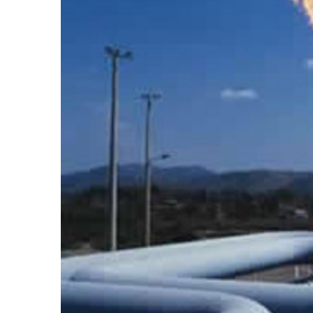
المركزي
يوقف
التعامل
مع
منشأة
منذ يومين
صرافة
لمركزي يوقف التعامل مع
صنعاء.. البنك المركزي يوقف ا
منشأة صرافة