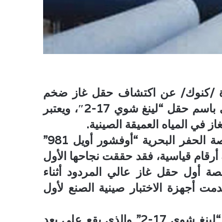
دة /كنوك/ عن اكتشاف حقل غاز ضخم
في المياه العميقة بشمال بحر الصين الجنوبي باسم حقل “لينغ شوي 17-2″، ويعتبر
ز في المياه العميقة الصينية.
وحسب وكالة “سبأ” أوضحت الشركة أن منصة الحفر البحرية “أوفشور أويل 981”
 أرقام قياسية، فقد حققت نجاحها الأول
نصة أول حقل غاز عالي المردود أثناء
دمت أجهزة الاختبار صينية الصنع لأول
وتوقعت /كنوك/ أن يبلغ إنتاج الغاز من حقل “لينغ شوي 17-2” والذي يقع على بعد