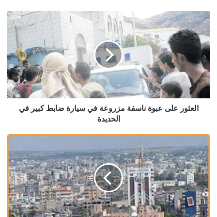
العثور
على
عبوة
ناسفة
مزروعة
في
سيارة
ضابط
كبير
في
العثور على عبوة ناسفة مزروعة في سيارة ضابط كبير في
الحديدة
الحديدة
مقتل
4
اشخاص
واصابة
5
آخرين
في
غارة