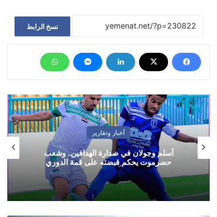
نسخ الرابط
أخبار وتقارير
أسلم وجولان في صدارة الهدافين.. وشعب
حضرموت يحكم قبضته على قمة الدوري