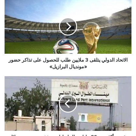
الاتحاد
الدولي
يتلقى
3
ملايين
طلب
للحصول
على
تذاكر
حضور
الاتحاد الدولي يتلقى 3 ملايين طلب للحصول على تذاكر حضور
«مونديال
«مونديال البرازيل»
البرازيل»
تقرير
..أكثر
من
26
مليار
ريال
إيرادات
منفذ
حرض