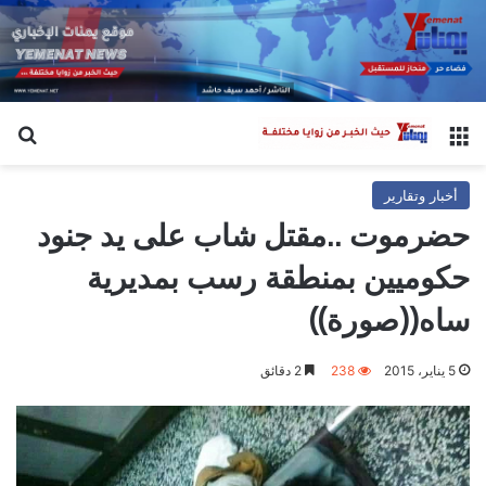
القائمة
بح
أخبار وتقارير
حضرموت ..مقتل شاب على يد جنود
حكوميين بمنطقة رسب بمديرية
ساه((صورة))
5 يناير، 2015
238
2 دقائق