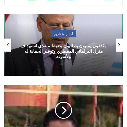
أخبار وتقارير
يمنيون يطالبون بضبط منفذي استهداف
الأرصاد: استم
لبرلماني المقطري وتوفير الحماية له
وتدفق للرطو
ولأسرته
غدر
القاعدة
وكذب
الاخوان