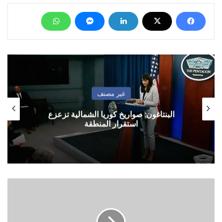
غير مصنف
البنتاغون: صواريخ كوريا الشمالية تزعزع
استقرار المنطقة
خالد
بحاح:
لا
يوجد