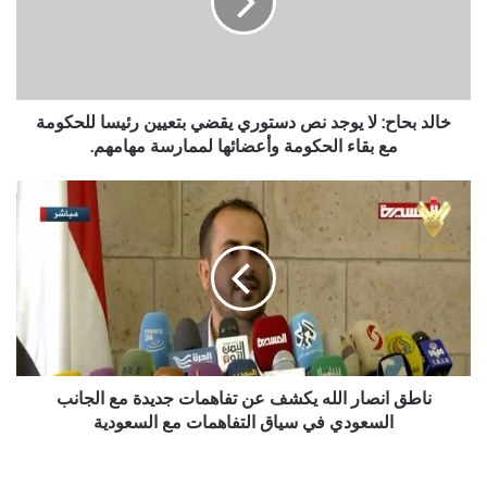
نص
دستوري
يقضي
بتعيين
رئيسا
للحكومة
خالد بحاح: لا يوجد نص دستوري يقضي بتعيين رئيسا للحكومة
مع
مع بقاء الحكومة وأعضائها لممارسة مهامهم.
بقاء
الحكومة
ناطق
وأعضائها
انصار
لممارسة
الله
مهامهم.
يكشف
عن
تفاهمات
جديدة
مع
الجانب
السعودي
ناطق انصار الله يكشف عن تفاهمات جديدة مع الجانب
في
السعودي في سياق التفاهمات مع السعودية
سياق
التفاهمات
مع