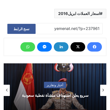
اسعار العملات ابريل2016
نسخ الرابط
أخبار وتقارير
سريع يعلن استهداف منشأة نفطية سعودية