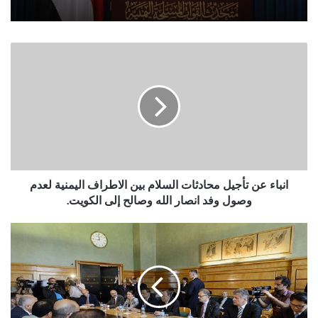
انباء
عن
تأجيل
محادثات
السلام
بين
الاطراف
اليمنية
لعدم
وصول
انباء عن تأجيل محادثات السلام بين الاطراف اليمنية لعدم
وفد
وصول وفد انصار الله وصالح إلى الكويت.
انصار
الله
سبب
وصالح
تأجيل
إلى
محادثات
الكويت.
السلام
بين
الاطراف