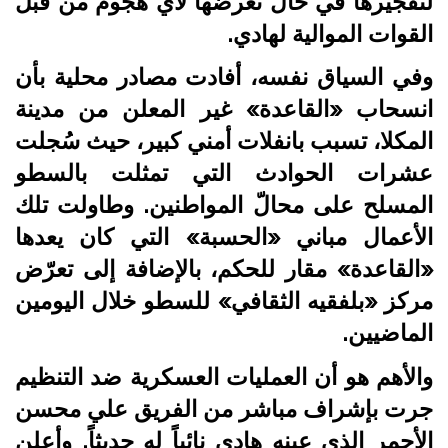
لتفجيرها في حال تعرضها لأي هجوم من قبل
القوات الموالية لهادي.
وفي السياق نفسه، أفادت مصادر محلية بأن
انسحاب «القاعدة» غير المعلن من مدينة
المكلا، تسبب بانفلات أمني كبير، حيث سُجلت
عشرات الحوادث التي تمثلت بالسطو
المسلح على محالّ المواطنين. وطاولت تلك
الأعمال مباني «الحسبة» التي كان يعدها
«القاعدة» مقار للحكم، بالإضافة إلى تعرّض
مركز «بلفقيه الثقافي» للسطو خلال اليومين
الماضيين.
والأهم هو أن العمليات العسكرية ضد التنظيم
جرت بإشراف مباشر من الفريق علي محسن
الأحمر الذي عينه هادي نائباً له حديثاً. وأعلن