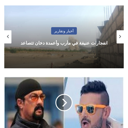
أخبار وتقارير
انفجارات عنيفة في مأرب وأعمدة دخان تتصاعد
رامز
جلال
بين
الحياة
والموت
بعد
تعرضه
للضرب
المبرح