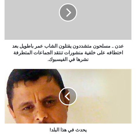
مسلحون
متشددون
يقتلون
الشاب
عمر
باطويل
بعد
اختطافه
عدن .. مسلحون متشددون يقتلون الشاب عمر باطويل بعد
على
اختطافه على خلفية منشورات تنتقد الجماعات المتطرفة
خلفية
نشرها في الفيسبوك.
منشورات
تنتقد
يحدث
الجماعات
في
المتطرفة
هذا
نشرها
البلد!
في
الفيسبوك.
يحدث في هذا البلد!