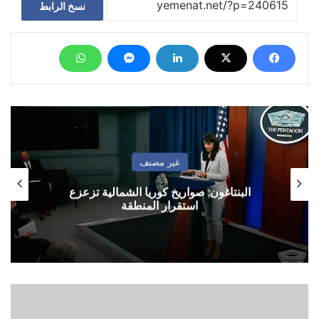
نسخ الرابط
غير مصنف
البنتاغون: صواريخ كوريا الشمالية تزعزع
استقرار المنطقة
عدن
..