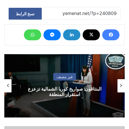
نسخ الرابط
غير مصنف
البنتاغون: صواريخ كوريا الشمالية تزعزع
استقرار المنطقة
إدارة