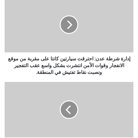
شرطة
عدن:
احترقت
سيارتين
كانتا
على
مقربة
من
موقع
إدارة شرطة عدن: احترقت سيارتين كانتا على مقربة من موقع
الانفجار
الانفجار وقوات الأمن انتشرت بشكل واسع عقب التفجير
وقوات
ونصبت نقاط تفتيش في المنطقة.
الأمن
انتشرت
الأرصاد
بشكل
ينبه
واسع
الصيادين
عقب
ومرتادي
التفجير
البحر
ونصبت
من
نقاط
إرتفاع
تفتيش
الموج
في
على