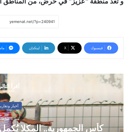
و تعد منطقة “عزيز” في حرض، من المناطق ال
فيسبوك
‫X
لينكدإن
ماس
أقرأ التال
أخبار وتقارير
منذ 6 ساعات
كأس الجمهورية.. المكلا يُكمل