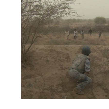
المركزي
يوقف
التعامل
مع
منشأتي
منذ أسبوع واحد
صرافة
لذهب في صنعاء
صنعاء.. البنك المركزي يوقف ا
منشأتي صرافة