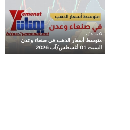
الذهب
الم
في
يوق
صنعاء
التع
وعدن
مع
السبت
منش
منذ 5 أيام
01
صرا
مل مع
متوسط أسعار الذهب في صنعاء وعدن
ص
أغسطس/
السبت 01 أغسطس/آب 2026
م
آب
2026