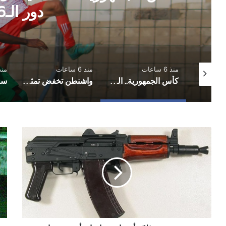
دور الـ16
منذ 6 ساعات
منذ 6 ساعات
منذ 6 س
مباحثات أممية يمنية بشأن مستجدات الأوضاع وجهود السلام
كأس الجمهورية.. المكلا يُكمل عقد الفرق المتأهلة إلى دور الـ16
واشنطن تخفض تمثيلها الدبلوماسي لدى اليمن بعد مغادرة فاجن
تعز..
الض
مصرع
مقت
ثلاثة
مو
أشخاص
عل
و
يد
إصابة
أحد
أخرين
الم
جراء
بقع
سقوط