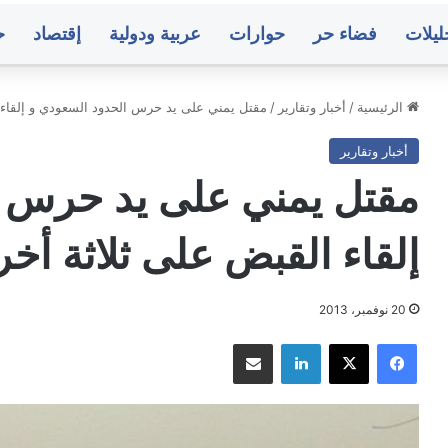
ليلات
فضاء حر
حوارات
عربية ودولية
إقتصاد
ح
الرئيسية
/
أخبار وتقارير
/
مقتل يمني على يد حرس الحدود السعودي و إلقاء 
أخبار وتقارير
..
مباحثات
نات
أممية
مقتل يمني على يد حرس ا
قيات
يمنية
رية
بشأن
إلقاء القبض على ثلاثة أخر
ية
مستجدات
الأوضاع
وات
وجهود
منذ 4 ساعات
منذ 5 ساعات
نية
السلام
20 نوفمبر، 2013
دن.. تعيينات وترقيات عسكرية وأمنية في
مباحثات أممية 
از
لقوات الأمنية وجهاز أمن الدولة
الأوضاع وجهود 
فيسبوك
‫X
لينكدإن
مشاركة عبر البريد
لة
ء..
متوسط
ك
أسعار