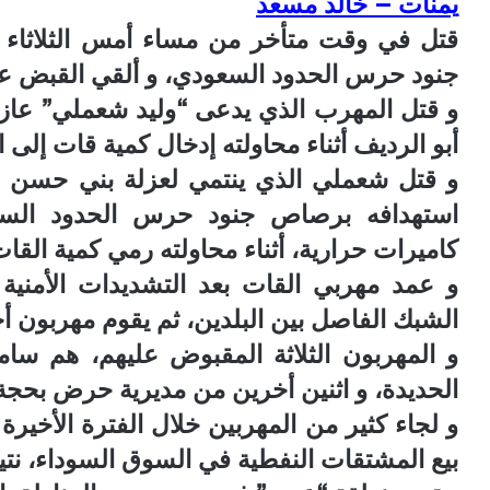
يمنات – خالد مسعد
قتل في وقت متأخر من مساء أمس الثلاثا
جنود حرس الحدود السعودي، و ألقي القبض على
و قتل المهرب الذي يدعى “وليد شعملي” عا
أبو الرديف أثناء محاولته إدخال كمية قات إلى 
و قتل شعملي الذي ينتمي لعزلة بني حسن 
استهدافه برصاص جنود حرس الحدود الس
كاميرات حرارية، أثناء محاولته رمي كمية الق
و عمد مهربي القات بعد التشديدات الأمني
الشبك الفاصل بين البلدين، ثم يقوم مهربون 
و المهربون الثلاثة المقبوض عليهم، هم سا
الحديدة، و اثنين أخرين من مديرية حرض بحجة
و لجاء كثير من المهربين خلال الفترة الأخيرة 
بيع المشتقات النفطية في السوق السوداء، نتي