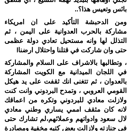
بائس وتعيس هذا؟..
ومن الدحبشة التأكيد على ان امريكاء
مشاركة بالحرب العدوانية على اليمن ، ثم
التذلل لها وانه مستحيل تعادي دولة عظمى
حتى وان شاركت في قتلنا واحتلال ارضنا!
، وتطالبها بالاشراف على السلام والمشاركة
في اللجان الميدانية مع الكويت المشاركة
بالعدوان ، ثم تتغنى انك ثقفت على يد هيكل
القومي العروبي ، وتمدح البردوني وانت كنت
ولازلت معادي للبردوني وتكره من اعماقك
لانه كان مثقف اممي يساري وطني معادي
لال سعود وادواتهم وعملائهم،لم تشارك حتى
في جنازته ولازالت بعض كتبه مخفية ومصادرة