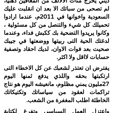
ديني يخرج مئات الالالف من المعاقين ذهنيا،
لم تصحى من سباتك الا بعد ان انقلبت عليك
السعودية واخوانها في 2011م، عندما ارادوا
تحميلك كل شيء والتنصل من كل مسئولية ،
وكانوا يريدوا التضحية بك ككبش فداء، وعندما
لدغتك الحية التى ربيتها ووضعتها في جيبك
صحيت بعد فوات الاوان، لديك احقاد وتصفية
حسابات لااقل ولا اكثر.
يفترض ان تعتذر لشعبك عن كل الاخطاء التى
ارتكبتها بحقه واللذي يدفع ثمنها اليوم
27مليون يمني مظلوم، مانعيشه اليوم هو نتاج
تراكمات لعقود من سياساتك وتكتيكاتك
الخاطئة اطلب المغفرة من الشعب.
واعتزل العمل السياسي وتفرغ لكتابة