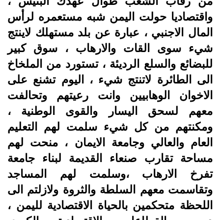
من رقاب الشعب طوال عهدك البئيس ،
واقتصاديا حولت اليمن شبه مستعمره لرأس
المال الاجنبي ، عبارة عن بلد مستهلك لاينتج
شيء سوى القات والارهاب ، سوق كبير
للبضائع والسلع الرديئة ، تستورد من الملخاخ
الى الطائرة لاتنتج شيء ، اليوم تشنع على
الاخوان الوهابيين وانت رعيتهم وتحالفت
معهم لسحق اليسار والقوى الوطنية ،
ومكنتهم من كل شيء سلمت لهم التعليم
العام والعالي وجامعة الايمان ، منحت لهم
مساحة تقارب صنعاء القديمة لبناء جامعة
تفرخ الارهاب ،وسلمت لهم المساجد
وتقاسمت معهم السلطة والثروة ولازلتم الى
اللحظة متحكمين بالحياة الاقتصادية لليمن ،