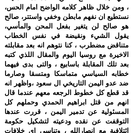
، ومن خلال ظاهر كلامه الواضح امام الحس،
نستطيع ان نفهم مابطن وخفي واستتر، صالح
هو صالح لن يتغير بفعل المحن والمأسي،
يقول الشيء ونقيضة في نفس الخطاب
متناقض مضطرب ، كنا نتوهم انه بعد مقابلته
الاخيرة مع روسيا اليوم والمقال اللذي كتبه
بعد تلك المقابلة باسابيع ، والتى بدى فيهما
خطابه السياسي متماسكا ومتسقا وصارما
ضد عدو اليمن التاريخي ال سعود ،واظهر انه
قد قطع كل خطوط الرجعه معهم عندما قال
انهم من قتل ابراهيم الحمدي وحملهم كل
المسئولية عن تدمير اليمن ، قررت عندها
التوقفت عن نقده ودعيته لتشكيل حكومة
ائتلافية مع انصارالله ، وتناسي اي خلافات