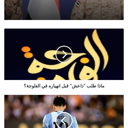
ماذا
طلب
"داعش"
قبل
انهياره
في
الفلوجة؟
ماذا طلب "داعش" قبل انهياره في الفلوجة؟
ميسي
يعتزل
اللعب
الدولي
مع
منتخب