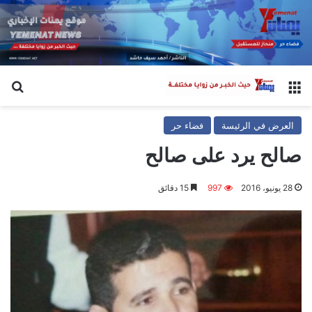
القائمة
بح
العرض في الرئيسة
فضاء حر
صالح يرد على صالح
28 يونيو، 2016
997
15 دقائق