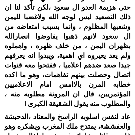
حتى هزيمة العدو ال سعود ،لكن تأكد لنا ان
ذلك التصعيد ليس لوجه الله ولاغضبا لليمن
وشعبها المظلوم ، وانما بسبب امتعاضه من
ال سعود لانهم ذهبوا يفاوضوا انصارالله
بظهران اليمن ، من خلف ظهره ، واهملوه
ولم يعد يعيروه اي اهمية، ويبدوا انه يعرفهم
جيدا صعد ضدهم اعلاميا ، ففتحوا معه قنوات
اتصال وحصلت بينهم تفاهمات، وهو ما اكده
خطابه المرن باﻻامس امام الاعلاميين
المؤتمريين، قال ان المرونة مطلوبه منه ،
والمطلوب منه يقول الشقيقة الكبرى !
عاد لنفس اسلوبه الراسخ والمعتاد ،الدحبشة
والعفششة، يمتدح ملك المغرب ويشكره وهو