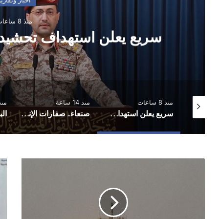
منذ 8 ساعات
سريع يعلن استهداف تحشي
منذ 8 ساعات
منذ 14 ساعة
منذ 18 
دوري الدرجة الاولى.. تضامن حضرموت يثبت الوصافة والسد يتوهج بثلاثية واليرموك يخطف تعادلًا مثيرًا
سريع يعلن استهداف تحشيدات عسكرية في مأرب
صنعاء.. صفارات الإنذار تدوي في السائلة وأمطار هي الأغزر منذ بداية الموسم
عن
وجو
طريق
ذما
الخطأ
..
..
أحم
تايوان
يفا
تطلق
..