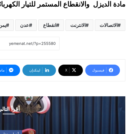
مادة الديزل والانقطاع المستمر للتيار الكهر
الاتصالات
الانترنت
انقطاع
عدن
يمن
فيسبوك
‫X
لينكدإن
ماس
أقرأ التال
أخبار وتقارير