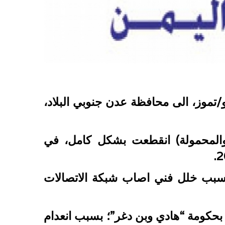
 الانترنت، فجر يوم السبت 2 يوليو/تموز، الى محافظة عدن جنوبي البلاد،
 والمحمولة) انقطعت بشكل كامل، في
سبب خلل فني اصاب شبكة الاتصالات
بحكومة “هادي وبن دغر”؛ بسبب انعدام