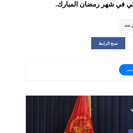
بائي في شهر رمضان المبارك.
 نت
نسخ الرابط
نجر
ي