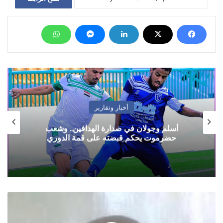
أخبار وتقارير
أسلم وجولان في صدارة الهدافين.. وشعب
حضرموت يحكم قبضته على قمة الدوري
الإنقلابيون
في
صنعاء