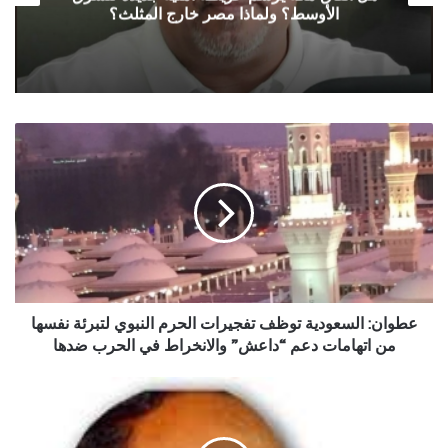
الأوسط؟ ولماذا مصر خارج المثلث؟
عطوان:
السعودية
توظف
تفجيرات
الحرم
النبوي
لتبرئة
نفسها
من
اتهامات
عطوان: السعودية توظف تفجيرات الحرم النبوي لتبرئة نفسها
دعم
من اتهامات دعم “داعش” والانخراط في الحرب ضدها
“داعش”
والانخراط
حين
في
يكون
الحرب
الكذب
ضدها