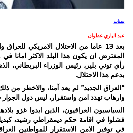
يمنات
عبد الباري عطوان
بعد 13 عاما من الاحتلال الامريكي للع
المفترض ان يكون هذا البلد الاكثر امانا ف
رأي توني بلير، رئيس الوزراء البريطاني، الذي
بدعم هذا الاحتلال.
“العراق الجديد” لم يعد آمنا، والاخطر من ذ
وارهاب تهدد امن واستقرار، ليس دول الجوار فق
السياسيون العراقيون، الذين ايدوا غزو بلادهم
فشلوا في اقامة حكم ديمقراطي رشيد، كبديل 
في توفير الامن الاستقرار للمواطنين العراقي