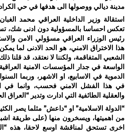
مدينة ديالي ووصولها الى هدفها في حي الكرادة
استقالة وزير الداخلية العراقي محمد الغبا
تعكس احساسا بالمسؤولية دون ادنى شك، تستحق
رئيس الوزراء العراقي مسؤولي الامن والاست
هذا الاختراق الامني، هو الحد الادنى لما يم
الشعبي المتفاقمة، ولكننا لا نعتقد، قد قلنا ذل
الواسعة في جدار المؤسسات الامنية العراقية
الدموية في الاسابيع، او الاشهر، وربما السنو
في هذا الفشل الامني فحسب، وانما في النظ
والعقلية الطائفية التي ادارت وتدير “العراق ا
“الدولة الاسلامية” او “داعش” مثلما يصر الكث
من اهميتها، ويسخرون منها (على طريقة اشبعن
اخرى تستحق لمناقشة اوسع لاحقا، هذه “ال