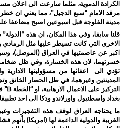
الكرادة الدموية، مثلما سارعت الى اعلان مس
مرقد الامام “سبع الدجيل”، مما يعني ان خطرها
مدينة الفلوجة قبل اسبوعين اصبح مضاعفا على
قلنا سابقا، وفي هذا المكان، ان هذه “الدولة”
الاخرى التي كانت تسيطر عليها مثل الرمادي و
اكبر عن عاصمتيها في العراق (الموصل)، وسورية 
خسرتهما، لان هذه الخسارة، وفي ظل ضخامة ال
تؤدي الى اعفائها من مسؤوليتها الادارية وال
المدينتين وغيرهما، في ظل الحصار الخانق وتج
التركي
بغداد واسطنبول واورلاندو ودكا الى احد تطبيقات
ما يحتاجه العراق لوقف هذه التفجيرات وغير
الغربية والدولية الداعمة لها (امريكا) بأنهم ف