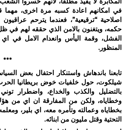
المكابرة لا يفيد مطلقا، لانهم خسروا الشعب 
في امكانهم اعادة كسبه مرة اخرى، مهما 
اصلاحية “ترقيعية”، فعندما يترحم عراقيون 
حكمه، ويتغنون بالامن الذي حققه لهم في ظل 
الفشل، وقمة اليأس وانعدام الامل في اي 
المنظور.
***
تابعنا باندهاش واستنكار احتفال بعض السياسي
شيلكوت، حول خلفيات خوض بريطانيا الحرب 
بالتضليل والكذب والخداع، واضطرار توني 
وخطاياه، ولكن من المفارقة ان اي من هؤلا
بخطاياه وعمالته وتأمره معه، اي بلير، ومعلمه
التحتية وقتل مليون من ابنائه.