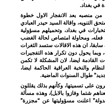
 في بغداد.
ن من منصبه بعد الانفجار الاول خطوة
 التنويه، واقالة السيد حيدر العبادي
خبارات في بغداد، وتحميلهم مسؤولية
كن فعله، ومحاولة امتصاص لحالة الغضب
ك سابقا، ان هذه الاقالات ستسد الثغرات
، وبما يحول دون تكرار هذه التفجيرات
ات القادمة ايضا، لان المشكلة لا تكمن
ام والنخبة العراقية الحاكمة ايضا،
لجديد” طوال السنوات الماضية.
يرون على تسميتها، وكأنهم بذلك يقللون
اهم شتما وفازوا بالابل)، وهذه مسألة
دولة” اعلنت مسؤوليتها عن “مجزرة”