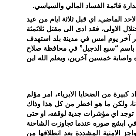
دارة قائمة الفساد المالي والسياسي.
لاحد الماضي، اي قبل ثلاثة ايام من عيد
تلال الاولى، فقد ادى الى مقتل ثلاثمئة
ر آخر يوم امس في مدينة بلد استهدف
ف باسم “سبع الدجيل” في محافظة صلاح
 30 شخصا من زواره واصابة خمسين آخرين، ويعلم الله اين
 كبيرة من الضحايا الابرياء، امر مؤلم
نا، ولكن ما هو اخطر من كل هذا وذاك
ولا توجد اي مؤشرات جدية لوقفه، او حتى
ي ابشع صوره عندما تجاوزت الشاحنة
اجز الامنية المشددة بعد انطلاقها من