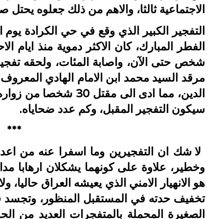
الاجتماعية ثالثا، والاهم من ذلك جعلوه يحتل ص
التفجير الكبير الذي وقع في حي الكرادة يوم ا
الفطر المبارك، كان الاكثر دموية منذ ايام الاح
شخص حتى الآن، واصابة المئات، ولحقه تفجي
مرقد السيد محمد ابن الامام الهادي المعرو
الدين، مما ادى الى مقتل
سيكون التفجير المقبل، وكم عدد ضحاياه.
***
لا شك ان التفجيرين وما اسفرا عنه من اعداد
وخطير، علاوة على كونهما يشكلان ارهابا مدا
هو الانهيار الامني الذي يعيشه العراق حاليا، 
تخفيف حدته في المستقبل المنظور، وتجسد ف
الصغيرة المحملة بالمتفجرات العديد من الحو