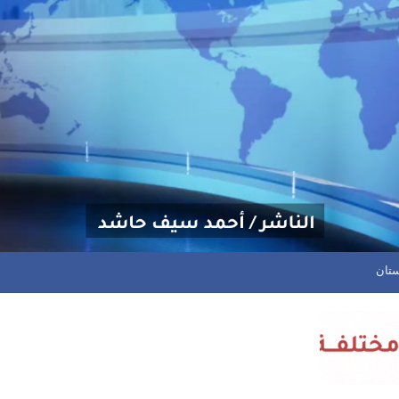
سد يتوهج بثلاثية واليرموك يخطف تعادلًا مثيرًا