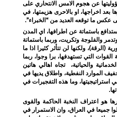
ؤوليتها عن هجوم الامس الانتحاري على
 بعد اخراجها، او بالاحرى هزيمتها، في
 عكس ما توقعه العديد من “الخبراء”.
 ستدافع باستماتة عن اطرافها، اي المدن
تدمر والفلوجة وتكريت، وربما باستماتة
(الرقة)، ولكنها لن تتأثر كثيرا اذا ما
قوات التي تستهدفها، برا وجوا، ربما
خدماتية والحياتية، تجاه اهالي هاتين
فيف الموارد النفطية، واطلاق يديها في
ز على الاعمال الارهابية، او “الخطة B” في استراتيجيتها، وما هذه التفجيرات في
ها.
ها هو اعتراف النخبة الحاكمة والقوى
شلوا جميعا في العراق، وان الاستمرار في