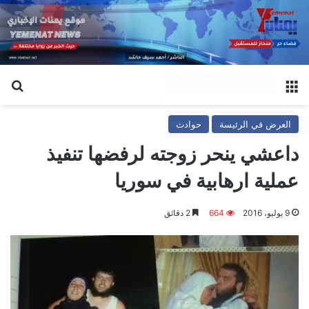
القائمة
بح
العرض في الرئيسة
حوادث
داعشي ينحر زوجته لرفضها تنفيذ
عملية ارهابية في سوريا
9 يوليو، 2016
664
2 دقائق