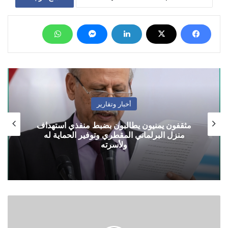
أخبار وتقارير
مثقفون يمنيون يطالبون بضبط منفذي استهداف
منزل البرلماني المقطري وتوفير الحماية له
ولأسرته
‏صنعاء‬
..
طيران