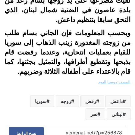
لقيت مصرعها على يد زوجها بسام رعد من
بلدة عاصون في الضنية شمال لبنان، الذي
التحق سابقا بتنظيم داعش.
وبحسب المعلومات فإن الجاني بسام طلب
من زوجته المغدورة زينب الذهاب إلى سوريا
للقيام بعمليات انتحارية، وعندما رفضت قام
بذبحها وتقطيع أطرافها، والتمثيل بجثتها، كما
قام بالاعتداء على أطفاله الثلاثة وضربهم.
المصدر: روسيا اليوم
داعش
رفض
زوجه
سوريا
لبناني
نحر
نسخ الرابط