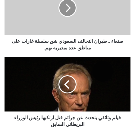
التحالف
السعودي
شن
سلسلة
غارات
على
مناطق
‏صنعاء‬ .. طيران التحالف السعودي شن سلسلة غارات على
عدة
مناطق عدة بمديرية ‫‏نهم‬.
بمديرية
‫‏نهم‬.
فيلم
وثائقي
يتحدث
عن
جرائم
قتل
ارتكبها
رئيس
الوزراء
البريطاني
فيلم وثائقي يتحدث عن جرائم قتل ارتكبها رئيس الوزراء
السابق
البريطاني السابق