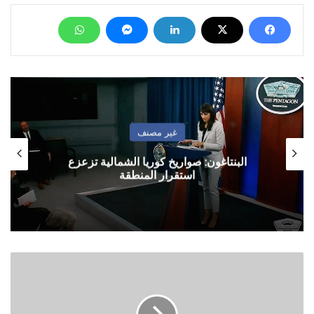
غير مصنف
البنتاغون: صواريخ كوريا الشمالية تزعزع
استقرار المنطقة
طيران
التحالف
السعودي
يحلق