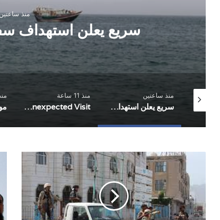
منذ ساعتين
سريع يعلن استهداف سفي
منذ ساعتين
منذ 11 ساعة
منذ 13 
واشنطن تخفض تمثيلها الدبلوماسي لدى اليمن بعد مغادرة فاجن
سريع يعلن استهداف سفينة سعودية جديدة
An Unexpected Visit
صحيفة:
صحي
ضباط
امر
استخبارات
الت
سعوديين
الأ
يهيكلون
لوث
الأجهزة
عثر
الأمنية
علي