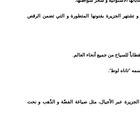
اباتها الاستوائيّة و سحر شواطئها.
أماكن السياحية على الجزيرة في 5 أيام فقط، و تشتهر الجزيرة بفنونها المتطورة و التي تضمن الرقص
باً للسياح من جميع أنحاء العالم.
مه “تاناه لوط”.
ان الجزيرة عبر الأجيال، مثل صياغة الفضّة ‏و الذّهب و نحت