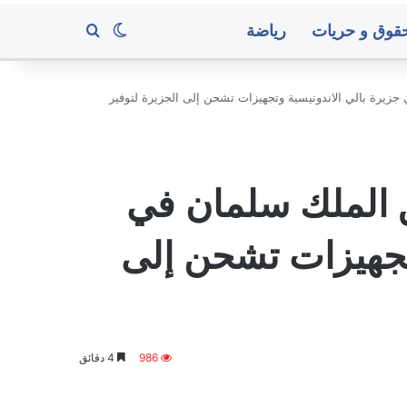
قوق و حريات
رياضة
بحث عن
الوضع المظلم
جزيرة بالي الاندونيسية وتجهيزات تشحن إلى الجزيرة لتوفير
سريع
يعلن
استهداف
ق الملك سلمان في
سفينة
سعودية
جديدة
وتجهيزات تشحن إلى
مثيلها الدبلوماسي لدى
منذ ساعتين
رة فاجن
سريع يعلن استهداف سفينة س
986
4 دقائق
صنعاء..
البنك