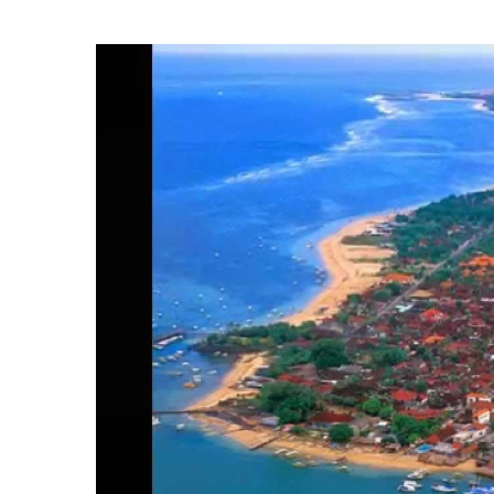
المركزي
يوقف
التعامل
مع
منشأتي
منذ أسبوع واحد
صرافة
لذهب في صنعاء
صنعاء.. البنك المركزي يوقف ا
منشأتي صرافة