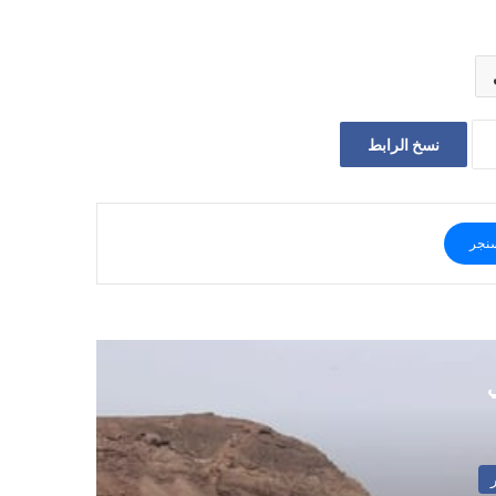
نسخ الرابط
نجر
ي