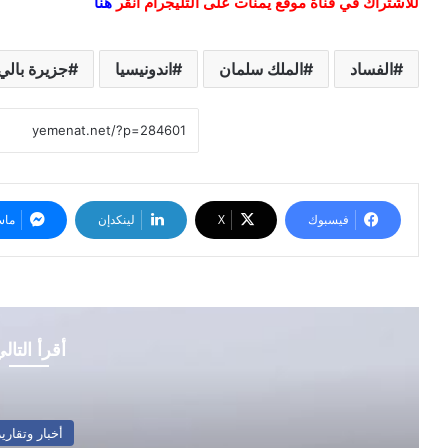
للاشتراك في قناة موقع يمنات على التليجرام انقر
هنا
الفساد
الملك سلمان
اندونيسيا
جزيرة بالي
فيسبوك
‫X
لينكدإن
ماس
أقرأ التال
أخبار وتقارير