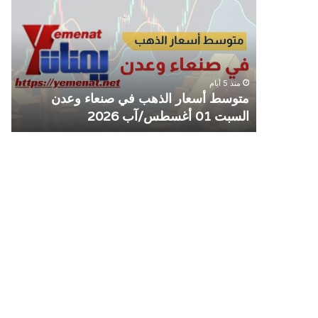
الذهب
الم
في
يوق
صنعاء
التع
وعدن
مع
السبت
منش
منذ 5 أيام
01
صرا
مل مع
متوسط أسعار الذهب في صنعاء وعدن
ص
أغسطس/
السبت 01 أغسطس/آب 2026
م
آب
2026