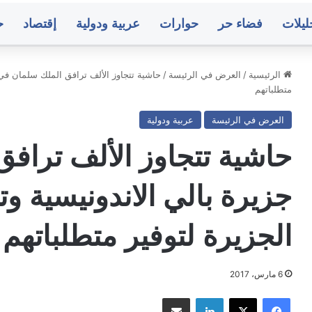
ليلات
فضاء حر
حوارات
عربية ودولية
إقتصاد
ح
الرئيسية
/
العرض في الرئيسة
/
حاشية تتجاوز الألف ترافق الملك سلمان في 
متطلباتهم
س
واشنطن
العرض في الرئيسة
عربية ودولية
هورية..
تخفض
لا
تمثيلها
حاشية تتجاوز الألف تراف
مل
الدبلوماسي
لدى
رق
اليمن
جزيرة بالي الاندونيسية 
أهلة
بعد
منذ ساعتين
منذ ساعتين
مغادرة
أس الجمهورية.. المكلا يُكمل عقد الفرق
واشنطن تخفض ت
الجزيرة لتوفير متطلباتهم
فاجن
لمتأهلة إلى دور الـ16
اليمن بعد مغاد
6 مارس، 2017
ء..
متوسط
فيسبوك
‫X
لينكدإن
مشاركة عبر البريد
ك
أسعار