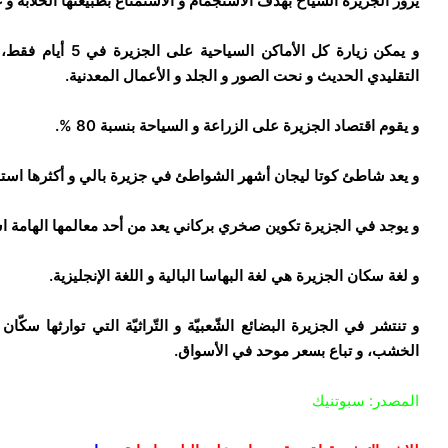
يزور الجزيرة السياح بهدف الاستجمام و الاستمتاع بطبيعتها الخلّابة و غ
و يمكن زيارة كل ال
التقليدي الحديث و نحت الصور و الجلد و الأعمال المعدنية.
و يقوم اقتصاد الجزيرة على الزراعة و السياحة بنسبة 80 %.
و يعد شاطئ كوتا ليجان أشهر الشواطئ في جزيرة بالي و أكثرها استقطا
و يوجد في الجزيرة تكوين صخري بركاني يعد من أحد معالمها الهامة اس
و لغة سكان الجزيرة هي لغة البهاسا البالية و اللغة الإنجليزية.
و تنتشر في الجزيرة البضائع الشّعبيّة و التّراثيّة التي توارثها سكّ
الخشب، و تباع بسعر موحد في الأسواق.
المصدر: سبوتنيك