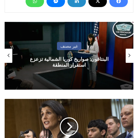
غير مصنف
البنتاغون: صواريخ كوريا الشمالية تزعزع
استقرار المنطقة
واشنطن:
زعيم
كوريا
الشمالية
غير
عقلاني