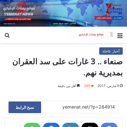
القائمة
بح
أخبار عاجلة
صنعاء .. 3 غارات على سد العقران
بمديرية نهم.
9 مارس، 2017
299
أقل من دقيقة
نسخ الرابط