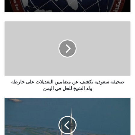
صحيفة
سعودية
تكشف
عن
مضامين
التعديلات
على
خارطة
ولد
الشيخ
صحيفة سعودية تكشف عن مضامين التعديلات على خارطة
للحل
ولد الشيخ للحل في اليمن
في
اليمن
ادارة
ترامب
تسعى
لنشر
ألف
جندي