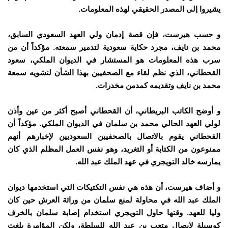
يشيروا إلى المصدر الحقيقي لهذه المعلومات.
و حسب هيرست، فإن قصة إدمان ولي العهد السعودي السابق،
محمد بن نايف، مجرد حكاية سعودية لتدمير سمعته. مؤكداً أن من
سرب هذه المعلومات هو المستشار في الديوان الملكي، سعود
القحطاني، الذي نظم لقاء مع الصحفيين بهذا الشأن لتشويه سمعة
محمد بن نايف وتقديمه كمدمن مخدرات.
و أوضح الكاتب البريطاني، أن القحطاني أصبح أكثر من عين وأذن
لولي العهد الحالي محمد بن سلمان في الديوان الملكي. مؤكداً أن
القحطاني يقوم بالاتصال بالصحفيين السعوديين لإخبارهم أنهم
ممنوعون من الكتابة أو التغريد، وهو نفس العمل المظلم الذي كان
يمارسه خالد التويجري في عهد الملك عبد الله.
و أضاف هيرست، أن هذه هي نفس التكتيكات التي استخدمها ديوان
الملك عبد الله في محاولة لمنع سلمان من وراثة العرش حين كان
وليا للعهد. وقتها حاول التويجري استخدام إصابة سلمان بالخرف
كوسيلة لإيصال متعب بن عبد الله للسلطة، ولكن المؤامرة بلغت