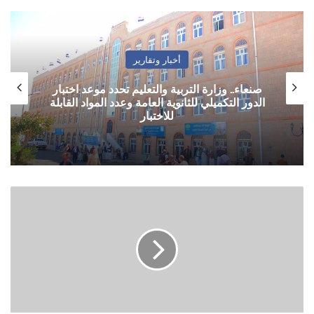
أخبار وتقارير
صنعاء.. وزارة التربية والتعليم تحدد موعد اختبار
الدور التكميلي للثانوية العامة وعدد المواد القابلة
للاختبار
عدن
..
مسلحون
اطلقوا
النار
على
مستشفى
22
مايو