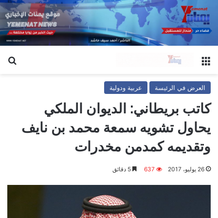
القائمة
بح
العرض في الرئيسة
عربية ودولية
كاتب بريطاني: الديوان الملكي
يحاول تشويه سمعة محمد بن نايف
وتقديمه كمدمن مخدرات
26 يوليو، 2017
637
5 دقائق