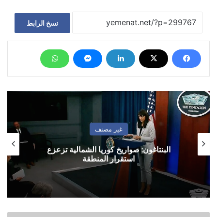
نسخ الرابط
غير مصنف
البنتاغون: صواريخ كوريا الشمالية تزعزع
استقرار المنطقة
موقع