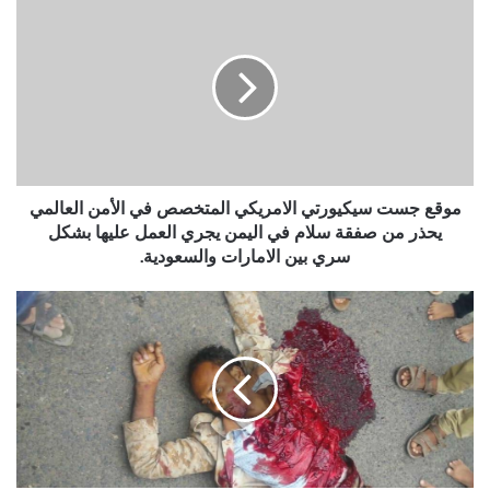
جست
سيكيورتي
الامريكي
المتخصص
في
الأمن
العالمي
يحذر
من
موقع جست سيكيورتي الامريكي المتخصص في الأمن العالمي
صفقة
يحذر من صفقة سلام في اليمن يجري العمل عليها بشكل
سلام
سري بين الامارات والسعودية.
في
اليمن
الانفلات
يجري
الأمني
العمل
يتصاعد
عليها
..
بشكل
مقتل
سري
جندي
بين
وسط
الامارات
مدينة
والسعودية.
تعز