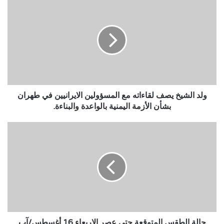
الشيخ
يصف
لقاءاته
مع
المسؤولين
الايرانيين
في
طهران
بشأن
ولد الشيخ يصف لقاءاته مع المسؤولين الايرانيين في طهران
الأزمة
بشأن الأزمة اليمنية بالواعدة والبناءة.
اليمنية
بالواعدة
حالة
والبناءة.
الطقس
المتوقعة
حتى
عصر
الاربعاء
16
أغسطس/
آب
2017
حالة الطقس المتوقعة حتى عصر الاربعاء 16 أغسطس/آب