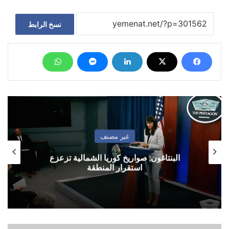
نسخ الرابط
غير مصنف
البنتاغون: صواريخ كوريا الشمالية تزعزع
استقرار المنطقة
ولد