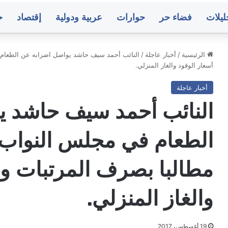
ليلات
فضاء حر
حوارات
عربية ودولية
إقتصاد
ح
الرئيسية
/
أخبار عاجلة
/
النائب أحمد سيف حاشد يواصل اضرابه عن الطعام 
أسعار الوقود والغاز المنزلي.
لس
أسلم
أخبار عاجلة
ن
وجولان
و
في
النائب أحمد سيف حاشد ي
صدارة
الهدافين..
الطعام في مجلس النواب 
صعيد
وشعب
دد
حضرموت
منذ 17 ساعة
منذ 21 ساعة
يحكم
جلس الأمن يدعو إلى وقف التصعيد ويشدد
أسلم وجولان ف
مطالبا بصرف المرتبات وم
ة
قبضته
لى وحدة وسيادة اليمن
حضرموت يحكم 
ادة
على
من
قمة
والغاز المنزلي.
الدوري
سط
صنعاء..
ار
البنك
19 أغسطس، 2017