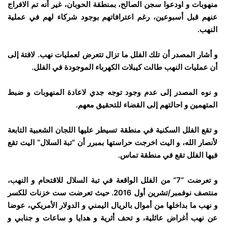
منهوبات و اودعوا سجن الصالح، بمنطقة الحوبان، غير أنه تم الافراج
عنهم قبل أسبوعين، رغم اعترافاتهم بوجود شركاء لهم في عملية
النهب.
و أشار المصدر أن تلك الفلل ما تزال تتعرض لعمليات نهب. لافتة إلى
أن عمليات النهب طالت كيبلات الكهرباء الموجودة في الفلل.
و نوه المصدر إلى عدم وجود توجه جدي لاعادة المنهوبات و ضبط
المتهمين و احالتهم إلى القضاء للتحقيق معهم.
و تقع الفلل السكنية في منطقة تسيطر عليها اللجان الشعبية التابعة
لأنصار الله، و اليت اخرجت حراستها بمبرر أن “تبة السلال” اليت تقع
فيها الفلل تقع في منطقة تماس.
و تعرضت “7” من الفلل الواقعة في تبة السلال للاقتحام و النهب،
منتصف نوفمبر/تشرين أول 2016. حيث تعرضت ست خزنات للكسر
و نهب ما بداخلها من أموال بالريال اليمني و الدولار الأمريكي، عوضا
عن نهب أغراض عائلية، و تحف أثرية و هدايا و ساعات و جنابي و