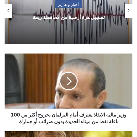
أخبار وتقارير
تسجيل هزة أرضية من محافظة ريمة
وزير
مالية
الانقاذ
يعترف
أمام
البرلمان
بخروج
أكثر
من
100
وزير مالية الانقاذ يعترف أمام البرلمان بخروج أكثر من 100
ناقلة
ناقلة نفط من ميناء الحديدة بدون ضرائب أو جمارك
نفط
من
حظك