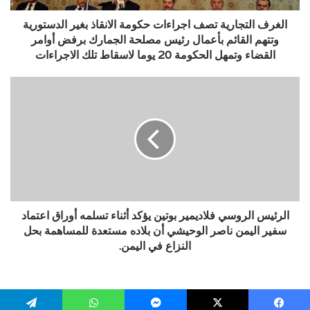
وتتهم
القائم
الغرف التجارية تصف اجراءات حكومة الانقاذ بغير الدستورية
بأعمال
وتتهم القائم بأعمال رئيس مصلحة الجمارك برفض أوامر
رئيس
القضاء وتمهل الحكومة 20 يوما لاسقاط تلك الاجراءات
مصلحة
الجمارك
الرئيس
برفض
الروسي
أوامر
فلاديمير
القضاء
بوتين
وتمهل
يؤكد
الحكومة
أثناء
20
تسلمه
يوما
أوراق
لاسقاط
اعتماد
تلك
سفير
الرئيس الروسي فلاديمير بوتين يؤكد أثناء تسلمه أوراق اعتماد
الاجراءات
اليمن
سفير اليمن ناصر الوحيشي أن بلاده مستعدة للمساهمة بحل
ناصر
النزاع في اليمن.
الوحيشي
أن
بلاده
مستعدة
Your request was blocked.