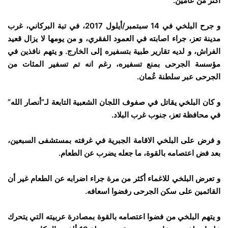
أكثر من عامين.
و جرح البلخي في 14 سبتمبر/أيلول 2017، في تبة البركاني، غرب
مدينة تعز، جراء اصابته في العمود الفقري، و من يومها لا يزال قعيد
الفراش، و لديه تقارير طبية بتسفيره إلى الخارج. و يتهم نافذين في
مؤسسة الجرحى بمنع تسفيره، رغم انه تم تسفير المئات من
الجرحى عبر سلطنة عُمان.
و كان البلخي يقاتل في صفوف اللجان الشعبية التابعة لـ”أنصار الله”
في محافظة تعز، جنوب غرب البلاد.
و فرض على البلخي الاقامة الجبرية في غرفته بمستشفى السبعين،
بعد فض اعتصامه بالقوة، ما جعله يضرب عن الطعام.
و تعرض البلخي للاغماء أكثر من مرة جراء اضرابه عن الطعام غير أن
القائمين على سكن الجرحى رفضوا اسعافه.
و يتهم البلخي من فضوا اعتصامه بالقوة بمصادرة عربيته التي يتحرك