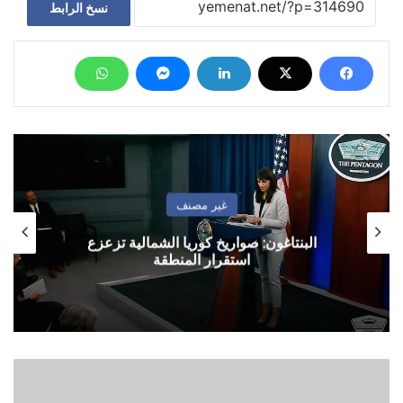
نسخ الرابط
غير مصنف
البنتاغون: صواريخ كوريا الشمالية تزعزع
استقرار المنطقة
مأرب
..