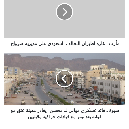
غارة
لطيران
التحالف
السعودي
على
مديرية
صرواح.
مأرب .. غارة لطيران التحالف السعودي على مديرية صرواح.
شبوة
..
قائد
عسكري
موالي
لـ"محسن"
يغادر
مدينة
عتق
مع
شبوة .. قائد عسكري موالي لـ"محسن" يغادر مدينة عتق مع
قواته
قواته بعد توتر مع قيادات حراكية وقبليين
بعد
توتر