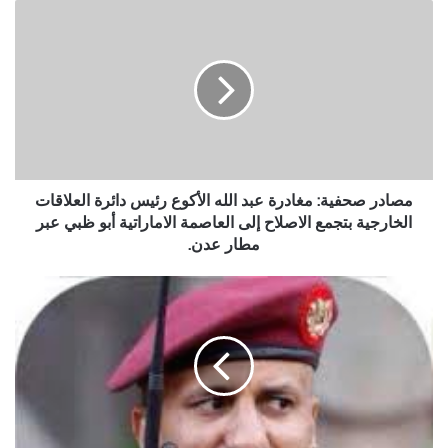
مصادر
صحفية:
مغادرة
عبد
الله
الأكوع
رئيس
دائرة
العلاقات
الخارجية
مصادر صحفية: مغادرة عبد الله الأكوع رئيس دائرة العلاقات
بتجمع
الخارجية بتجمع الاصلاح إلى العاصمة الاماراتية أبو ظبي عبر
الاصلاح
مطار عدن.
إلى
العاصمة
قيادات
الاماراتية
في
أبو
المقاومة
ظبي
الجنوبية
عبر
مقربة
مطار
من
عدن.
"هادي"
تحدد