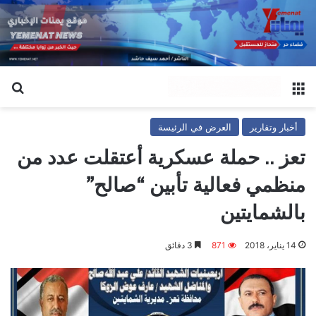
القائمة
بح
أخبار وتقارير
العرض في الرئيسة
تعز .. حملة عسكرية أعتقلت عدد من
منظمي فعالية تأبين “صالح”
بالشمايتين
14 يناير، 2018
871
3 دقائق