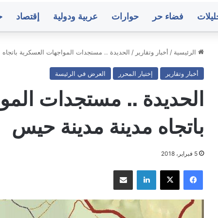
ليلات
فضاء حر
حوارات
عربية ودولية
إقتصاد
ح
الرئيسية
/
أخبار وتقارير
/
الحديدة .. مستجدات المواجهات العسكرية باتجاه 
أخبار وتقارير
إختيار المحرر
العرض في الرئيسة
أسلم
وجولان
الحديدة .. مستجدات المو
في
صدارة
الهدافين..
باتجاه مدينة مدينة حيس
وشعب
حضرموت
منذ 21 ساعة
يحكم
 يدعو إلى وقف التصعيد ويشدد
أسلم وجولان في صدارة ا
5 فبراير، 2018
قبضته
سيادة اليمن
حضرموت يحكم قبضته على
على
فيسبوك
‫X
لينكدإن
مشاركة عبر البريد
قمة
الدوري
صنعاء..
البنك