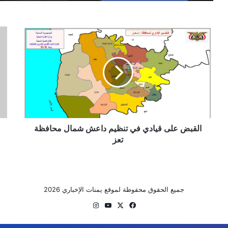
القبض
الح
على
..
قيادي
اصا
في
الس
تنظيم
رائ
داعش
الح
شمال
قائ
محافظة
اللو
تعز
الأ
القبض على قيادي في تنظيم داعش شمال محافظة
عما
الم
تعز
للت
الس
في
معا
جميع الحقوق محفوظة لموقع يمنات الإخباري 2026
حي
‫X
فيسبوك
‫YouTube
انستقرام