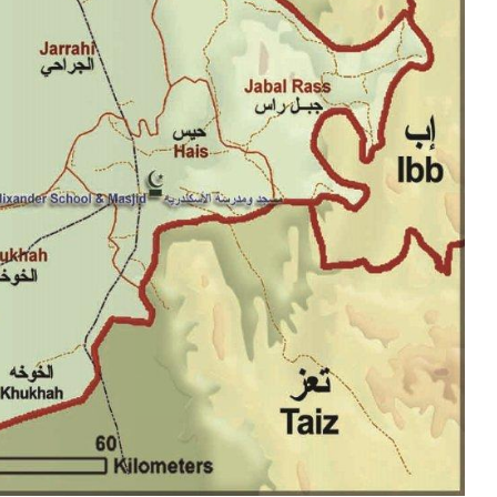
المركزي
يوقف
التعامل
مع
منشأة
واحد
منذ أسبوع واحد
صرافة
سعار الذهب في صنعاء وعدن
صنعاء.. البنك المركزي
منشأة صرافة