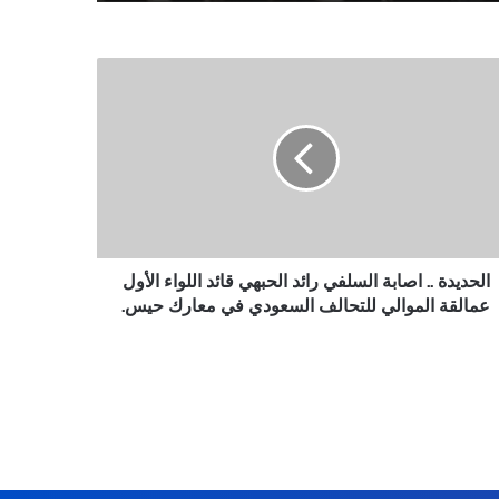
ديدة
بة
لفي
د
بهي
د
اء
ول
لقة
الحديدة .. اصابة السلفي رائد الحبهي قائد اللواء الأول
والي
عمالقة الموالي للتحالف السعودي في معارك حيس.
حالف
عودي
رك
س.