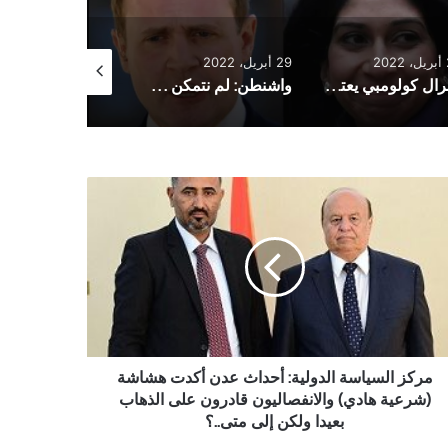
2
29 أبريل، 2022
27 أبريل، 2022
جنرال كولومبي يعترف بمسؤوليته عن مجزرة
واشنطن: لم نتمكن من تأكيد استخدام روسيا لسلاح كيميائي في أوكرانيا
ز
ياسة
ولية:
اث
ن
ت
اشة
عية
ي)
انفصاليون
مركز السياسة الدولية: أحداث عدن أكدت هشاشة
رون
(شرعية هادي) والانفصاليون قادرون على الذهاب
ى
بعيدا ولكن إلى متى..؟
هاب