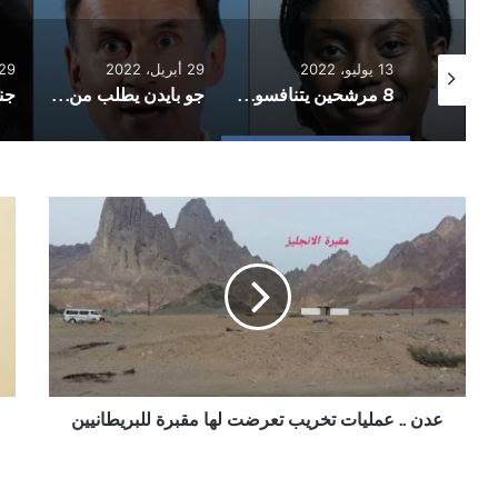
13 يوليو، 2022
29 أبريل، 2022
29 أبريل، 022
روسيا: رد فعل دول الناتو على حادثة سقوط صاروخ على بولندا “مشين”
8 مرشحين يتنافسون في السباق على “10 داوننغ ستريت”
جو بايدن يطلب من الكونغرس 33 مليار دولار لدعم أوكرانيا
عدن
مرك
..
الس
عمليات
الد
تخريب
أحد
تعرضت
عد
لها
أكد
مقبرة
هش
للبريطانيين
(شر
هاد
عدن .. عمليات تخريب تعرضت لها مقبرة للبريطانيين
وال
قاد
عل
الذ