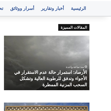
الرئيسية
أخبار وتقارير
أسرار ووثائق
تح
المقالات المميزة
الأرصاد:
الم
استمرار
الأ
حالة
يحذ
عدم
من
الاستقرار
عود
في
الي
منذ ساعة واحدة
الأجواء
إلى
ذي
الأرصاد: استمرار حالة عدم الاستقرار في
ا
وتدفق
صرا
وتوفير
الأجواء وتدفق للرطوبة العالية وتشكل
ص
للرطوبة
واس
السحب المزنية الممطرة
و
العالية
ويد
وتشكل
الأ
السحب
لضب
المزنية
الن
صنعاء..
متو
الممطرة
وال
البنك
أسع
للم