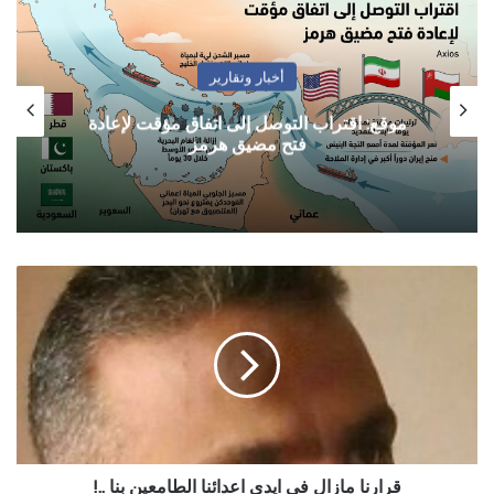
أخبار وتقارير
موقع: اقتراب التوصل إلى اتفاق مؤقت لإعادة
فتح مضيق هرمز
قرارنا
مازال
في
ايدي
اعدائنا
الطامعين
بنا
..!
قرارنا مازال في ايدي اعدائنا الطامعين بنا ..!