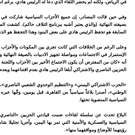
في الرياض، ولكنه لم يحضر اللقاء الذي دعا له الرئيس هادي، برغم أنه
وفي حين قالت المصادر، إن جميع الأحزاب السياسية شاركت في الع
بصيغته النهائية (والذي يعتبر أشبه ببرنامج ائتلاف حاكم)، كشفت الم
السابقة هو تحفظ الرئيس هادي على بعض البنود وهذا التحفظ هو الذي 
وعلى الرغم من الخلافات التي كانت تجري بين المكونات والأحزاب ا
الإستمرار في الاجتماعات ومواصلة تجهيز الادبيات بالصيغة النهائية
أنه «كان من المفترض أن يكون الاجتماع الأخير بين الأحزاب واللجنة 
الحزبين الناصري والاشتراكي أبلغا الرئيس هادي بعدم اقتناعهما وبعدم
«الحزب الاشتراكي اليمني» و«التنظيم الوحدوي الشعبي الناصري»، وا
الوطني»، أصدرا بلاغاً سياسياً من القاهرة، قبل يومين، وجَّها عبر
السياسية المنضوية تحتها.
البلاغ تحدث عن سلسلة لقاءات ضمت قيادتي الحزبين «الناصري» 
السياسية والعسكرية والأمنية التي تمر بها اليمن، وأجريا تحليلا شام
رؤيتهما للأوضاع ومواقفهما منها».