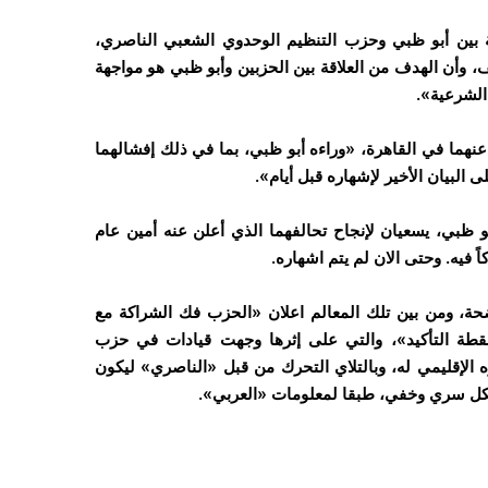
بين أبو ظبي وحزب التنظيم الوحدوي الشعبي الناصري،
 وأن الهدف من العلاقة بين الحزبين وأبو ظبي هو مواجهة
الشرعية».
 عنهما في القاهرة، «وراءه أبو ظبي، بما في ذلك إفشالهما
 البيان الأخير لإشهاره قبل أيام».
 ظبي، يسعيان لإنجاح تحالفهما الذي أعلن عنه أمين عام
 فيه. وحتى الان لم يتم اشهاره.
ة، ومن بين تلك المعالم اعلان «الحزب فك الشراكة مع
نقطة التأكيد»، والتي على إثرها وجهت قيادات في حزب
ه الإقليمي له، وبالتلاي التحرك من قبل «الناصري» ليكون
 بشكل سري وخفي، طبقا لمعلومات «العربي».