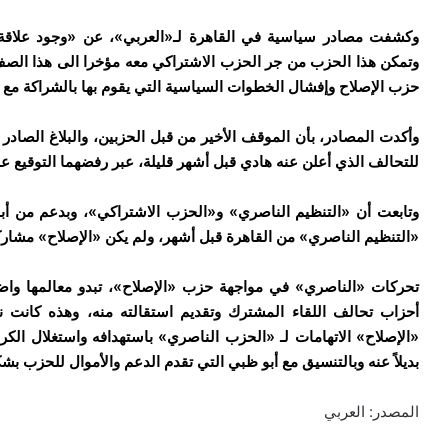
وكشفت مصادر سياسية في القاهرة لـ«العربي»، عن «وجود علاقة 
وتمكن هذا الحزب من جر الحزب الاشتراكي معه مؤخرا الى هذا الصف،
حزب الإصلاح وإفشال الخطوات السياسية التي يقوم بها بالشراكة مع 
وأكدت المصادر، بأن الموقف الأخير من قبل الحزبين، والبلاغ الصادر
للتحالف الذي أعلن عنه هادي قبل أشهر قليلة، عبر رفضهما التوقيع على
وتابعت أن «التنظيم الناصري» و«الحزب الاشتراكي»، وبدعم من أبو
«التنظيم الناصري» من القاهرة قبل أشهر، ولم يكن «الإصلاح» مشاركاً
تحركات «الناصري» في مواجهة حزب «الإصلاح»، تبدو معالمها واضح
أحزاب تحالف اللقاء المشترك وتقديم استقالته منه، وهذه كانت 
«الإصلاح» الاتهامات لـ «الحزب الناصري» باستهدافه واستغلال الكر
بديلاً عنه وبالتنسيق مع أبو ظبي التي تقدم الدعم والأموال للحزب
المصدر: العربي