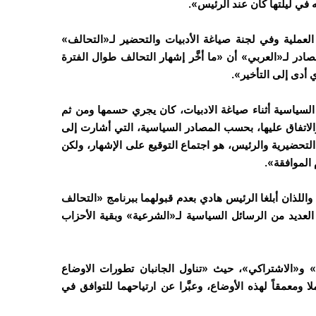
 في ليلتها كان عند الرئيس».
ملية وفي لجنة صياغة الأدبيات والتحضير لـ«التحالف»
صادر لـ«العربي» أن «ما أخَّر إشهار التحالف طوال الفترة
أدى إلى التأخير».
لسياسية أثناء صياغة الادبيات، كان يجري حسمها ومن ثم
 والاتفاق عليها، بحسب المصادر السياسية، التي أشارت إلى
التحضيرية والرئيس، هو اجتماع التوقيع على الإشهار، ولكن
 الموافقة».
للذان أبلغا الرئيس هادي بعدم قبولهما ببرنامج «التحالف
ه العديد من الرسائل السياسية لـ«الشرعية» وبقية الأحزاب
و«الاشتراكي»، حيث «تناول الجانبان تطورات الاوضاع
لا ومعمقاً لهذه الأوضاع، وعبَّرا عن ارتياحهما للتوافق في