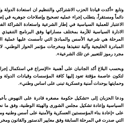
وتابع «أكدت قيادتا الحزب الاشتراكي والتنظيم ان استعادة الدولة و
دائماً ومستقراً، يتطلب إجراء عمليه تصحيح وإصلاحات جوهريه في إط
الاعتبار للعملية السياسية في إطار الشرعية واستعادة الشراكة الف
الادارة السياسية للأزمة بمختلف مساراتها وفق البرنامج التنفيذ
المرحلة هي شرعية الأسس والمبادئ التي تأسست عليها عملية الحكم
المبادرة الخليجية وآلية تنفيذها ومخرجات مؤتمر الحوار الوطني، 
مجرد رموز للتعبير عن تلك الشرعية».
وبحسب البلاغ أكد الجانبان على أهمية «الإسراع في استكمال إجراء
لتكون عاصمة مؤقتة تعود إليها كافة المؤسسات وقيادات الدولة 
وحمايتها بوحدات أمنية وعسكرية تبنى على اساس وطني».
ودعا الحزبان إلى «تشكيل حكومة مصغره قادرة على النهوض بأعباء
السياسية وإعادة تشكيل مجلس الشورى والهيئة الوطنية، وفق ما نص
على «إعادة بناء المؤسستين العسكرية والأمنية على أسس وطنيه ومه
التي صدرت في المرحلة السابقة وفق معايير الدستور والقانون ومخر