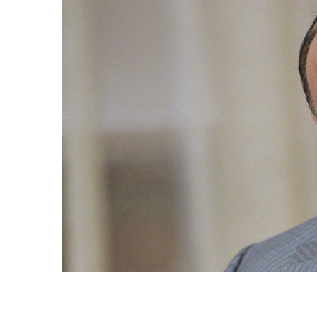
المركزي
يوقف
التعامل
مع
منشأة
منذ يومين
صرافة
لمركزي يوقف التعامل مع
صنعاء.. البنك المركزي يوقف ا
منشأة صرافة