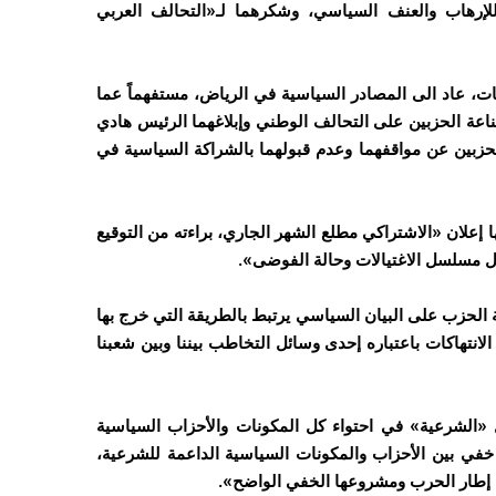
للإرهاب والعنف السياسي، وشكرهما لـ«التحالف العربي
ات، عاد الى المصادر السياسية في الرياض، مستفهماً عما
قناعة الحزبين على التحالف الوطني وإبلاغهما الرئيس هادي
ا الحزبين عن مواقفهما وعدم قبولهما بالشراكة السياسية في
 إعلان «الاشتراكي مطلع الشهر الجاري، براءته من التوقيع
ول مسلسل الاغتيالات وحالة الفوضى».
الحزب على البيان السياسي يرتبط بالطريقة التي خرج بها
لانتهاكات باعتباره إحدى وسائل التخاطب بيننا وبين شعبنا
 «الشرعية» في احتواء كل المكونات والأحزاب السياسية
ي بين الأحزاب والمكونات السياسية الداعمة للشرعية،
في إطار الحرب ومشروعها الخفي الواضح».