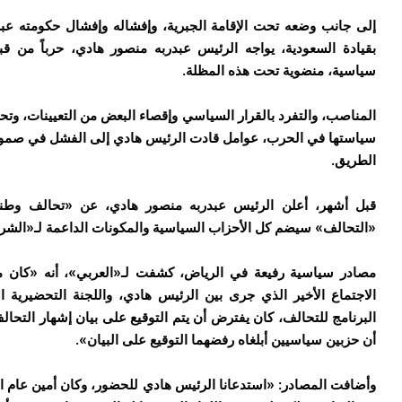
إلى جانب وضعه تحت الإقامة الجبرية، وإفشاله وإفشال حكومته ع
بقيادة السعودية، يواجه الرئيس عبدربه منصور هادي، حرباً من ق
سياسية، منضوية تحت هذه المظلة.
المناصب، والتفرد بالقرار السياسي وإقصاء البعض من التعيينات، وتح
سياستها في الحرب، عوامل قادت الرئيس هادي إلى الفشل في صمود
الطريق.
قبل أشهر، أعلن الرئيس عبدربه منصور هادي، عن «تحالف وطني
«التحالف» سيضم كل الأحزاب السياسية والمكونات الداعمة لـ«الشر
مصادر سياسية رفيعة في الرياض، كشفت لـ«العربي»، أنه «كان من 
الاجتماع الأخير الذي جرى بين الرئيس هادي، واللجنة التحضيرية ا
البرنامج للتحالف، كان يفترض أن يتم التوقيع على بيان إشهار التحالف،
أن حزبين سياسيين أبلغاه رفضهما التوقيع على البيان».
وأضافت المصادر: «استدعانا الرئيس هادي للحضور، وكان أمين عام ا