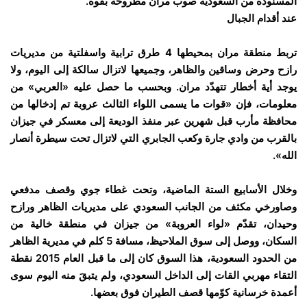
المسنودة من السعودية صوب مران مطروحة بقوة.
عند أقدام الجبال
تربط منطقة مران بمحيطها 4 طرق ترابية واسفلتية من مديريات
رازح وحرض وساقين والظاهر، وجميعها لاتزال سالكة إلى اليوم، ولا
يوجد أية أخطار تتهدّد مران. وبحسب ما حصل عليه «العربي» من
معلومات، فإن «قوات ما يسمى اللواء الثالث عروبة تم إدخالها من
محافظة مأرب قبل شهرين عبر منفذ الوديعة إلى معسكر في جيزان
بالقرب من وادي جارة وكعب الجابري التي لاتزال تحت سيطرة أنصار
الله».
وخلال الأسابيع الستة الماضية، وتحت غطاء جوي وقصف مدفعي
وصاورخي مكثف من الجانب السعودي على مديريات الظاهر ورازح
وحيدان، تقدّم «لواء العروبة» من جيزان في منطقة خالية من
السكان، ووصل إلى سوق الملاحيظ، مسافة 5 كلم في مديرية الظاهر
من الحدود السعودية، هذا السوق كان إلى ما قبل العام 2015 نقطة
التقاء مهربي القات إلى الداخل السعودي، ولم يتبقَ منه اليوم سوى
أعمدة خرسانية كوّمها قصف الطيران فوق بعضها.