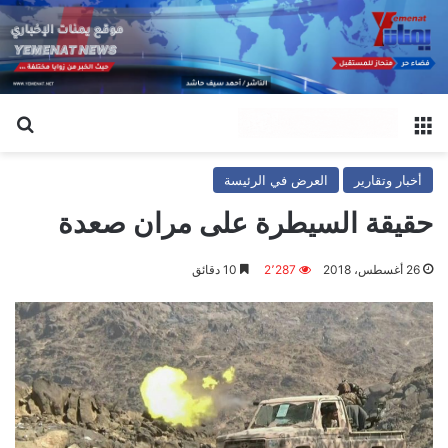
القائمة
بح
أخبار وتقارير
العرض في الرئيسة
حقيقة السيطرة على مران صعدة
26 أغسطس، 2018
2٬287
10 دقائق