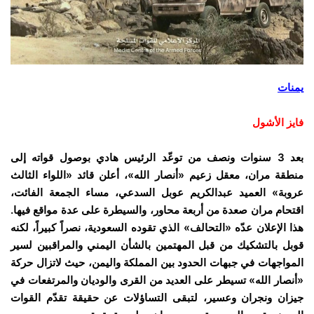
يمنات
فايز الأشول
بعد 3 سنوات ونصف من توعّد الرئيس هادي بوصول قواته إلى
منطقة مران، معقل زعيم «أنصار الله»، أعلن قائد «اللواء الثالث
عروبة» العميد عبدالكريم عوبل السدعي، مساء الجمعة الفائت،
اقتحام مران صعدة من أربعة محاور، والسيطرة على عدة مواقع فيها.
هذا الإعلان عدّه «التحالف» الذي تقوده السعودية، نصراً كبيراً، لكنه
قوبل بالتشكيك من قبل المهتمين بالشأن اليمني والمراقبين لسير
المواجهات في جبهات الحدود بين المملكة واليمن، حيث لاتزال حركة
«أنصار الله» تسيطر على العديد من القرى والوديان والمرتفعات في
جيزان ونجران وعسير، لتبقى التساؤلات عن حقيقة تقدّم القوات