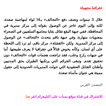
جغرافيا مجهولة
خلال 3 سنوات ونصف دفع «التحالف» بـ14 لواء لمهاجمة صعدة،
لكنه وإلى اليوم عاجز عن الوصول بقواته إلى مركز مديرية في
المحافظة، ففي جبهة البقع تقاتل بقايا مجاميع السلفيين في الصحراء
بمعنويات منهارة، وفي جبهة باقم يتحدث «التحالف» عن الوصول
إلى مركز المديرية. ولكن «القشلة»، مركز باقم، لم ترد إلى اللحظة
على أي لسان، وكأنه يخوض قتالاً في جغرافيا لا يعرف طبيعتها. أما
في جبهات رازح وعلب، فقد تراجعت هجمات قوات «التحالف» دون
تحقيق تقدم. وتبقى الجرائم التي يرتكبها الطيران بحق المدنيين
وأطنان القنابل العنقودية التي حولت المديريات الحدودية إلى حقول
مميتة هي عنوان مأساة صعدة.
المصدر: العربي
للاشتراك في قناة موقع يمنات على التليجرام انقر
هنا