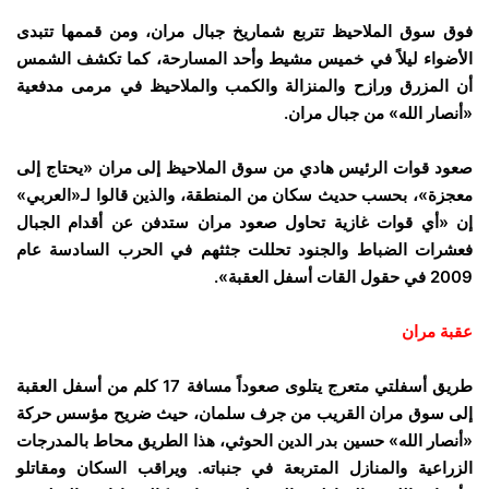
فوق سوق الملاحيظ تتربع شماريخ جبال مران، ومن قممها تتبدى
الأضواء ليلاً في خميس مشيط وأحد المسارحة، كما تكشف الشمس
أن المزرق ورازح والمنزالة والكمب والملاحيظ في مرمى مدفعية
«أنصار الله» من جبال مران.
صعود قوات الرئيس هادي من سوق الملاحيظ إلى مران «يحتاج إلى
معجزة»، بحسب حديث سكان من المنطقة، والذين قالوا لـ«العربي»
إن «أي قوات غازية تحاول صعود مران ستدفن عن أقدام الجبال
فعشرات الضباط والجنود تحللت جثثهم في الحرب السادسة عام
2009 في حقول القات أسفل العقبة».
عقبة مران
طريق أسفلتي متعرج يتلوى صعوداً مسافة 17 كلم من أسفل العقبة
إلى سوق مران القريب من جرف سلمان، حيث ضريح مؤسس حركة
«أنصار الله» حسين بدر الدين الحوثي، هذا الطريق محاط بالمدرجات
الزراعية والمنازل المتربعة في جنباته. ويراقب السكان ومقاتلو