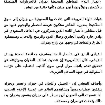
«أنصار الله» المناطق المحيطة بمران كالحرباوات المتلصقة
بالأشجار، وليلاً ونهاراً تبدو مران وكأنها خالية من البشر.
قوات «لواء العروبة» التي دفعت بها السعودية من جيزان إلى سوق
الملاحيظ بمديرية الظاهر ستكون عرضة للحصار والهجوم عليها من
قبل مقاتلي «أنصار الله» الذين يتمركزون في الداخل السعودي في
وادي جارة وكعب الجابري وجبال الدود والرميح والدخان. وسيقفلون
الطرق والمنافذ في وجهها من رازح ومران.
القيادي البارز في «أنصار الله» ومشرف محافظة صعدة يوسف
الفيشي، قال لـ«العربي» إن «حديث تحالف العدوان ومرتزقته عن
تحقيق تقدم باتجاه مران ليس سوى أكاذيب للتغطية على هزائمه
المتوالية في جبهة الساحل الغربي».
وأضاف الفيشي إن «الجيش واللجان في جيزان وعسير ونجران
ينفذون عمليات يومياً ويشاهدهم العالم عبر عدسة الإعلام الحربي،
لذا ننصح تحالف العدوان أن يسيطر على جيزان وعسير ونجران بعد
ذالك يتحدث عن مران و صعدة».