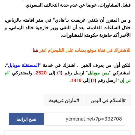
فشل المشاورات، عوضا عن عدم جدية التحالف السعودي.
و من المقرر أن يلتقي غريفيث بـ”هادي” في مقر اقامته بالرياض،
خلال الساعات القادمة، بعد أن التقى وزير خارجية خالد اليماني، و
الأخير أكد جاهزية حكومته للمشاورات.
للاشتراك في قناة موقع يمنات على التليجرام انقر
هنا
لتكن أول من يعرف الخبر .. اشترك في خدمة “
المستقلة موبايل
“،
لمشتركي “
يمن موبايل
” ارسل رقم (
1
) إلى
2520
، ولمشتركي “
ام
تي إن
” ارسل رقم (
1
) إلى
1416
.
السلام في اليمن
مارتن غريفيث
نسخ الرابط