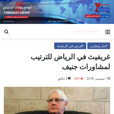
القائمة
بح
أخبار وتقارير
العرض في الرئيسة
غريفيث في الرياض للترتيب
لمشاورات جنيف
1 سبتمبر، 2018
927
2 دقائق