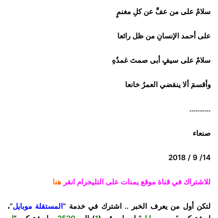
سلامٌ على من عفَّ عن كلِ مغنمٍ
على أحمد الإنسانِ من ظل رائعا
سلامٌ على سيفٍ أبى صمتَ غمدٌهِ
وأقسمَ ألا ينقضي العمرُ خانعا
………..
صنعاء
14/ 9 / 2018
للاشتراك في قناة موقع يمنات على التليجرام انقر
هنا
لتكن أول من يعرف الخبر .. اشترك في خدمة “
المستقلة موبايل
“،