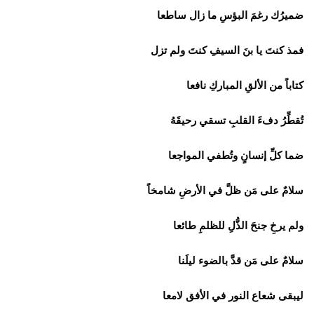
ضميرُك رغمَ البؤسِ ما زال ساطعا
فمذ كنتَ يا بنَ السيفِ كنتَ ولم تزل
كتاباً من الألقِ المباركِ نافعا
تُقطِّرُ دفءَ القلبِ تسقي رحيقَهُ
ضما كلِّ إنسانٍ وتُطفي المواجعا
سلامٌ على مَن ظلَّ في الأرضِ شامخاً
ولم يرخِ جنحَ الذُّلِ للظلمِ طائعا
سلامٌ على مَن قدَّ بالضوء ليلَنا
ليبقى شعاع النور في الأفق لامعا