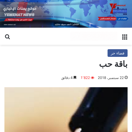
القائمة
بح
فضاء حر
باقة حب
22 سبتمبر، 2018
1٬822
4 دقائق