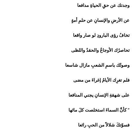
وجدتك عن حقِ الحياةِ مدافعا
عن الأرضِ والإنسانِ عن حلمِ أمةٍ
تخافُ رؤى البارودِ لو صار واقعا
تحاصرُك الأوجاعُ والحقدُ واللظى
وصوتُك باسمِ الشعبِ مازال شاسعا
فلم تغرِك الأيامُ إغراءَ من مضى
على شهقةِ الإنسانِ يجني المنافعا
” كأنَّ السماءَ استخلصت كلَ مائها
فسوّتكَ شلالاً من الحبِ رائعا