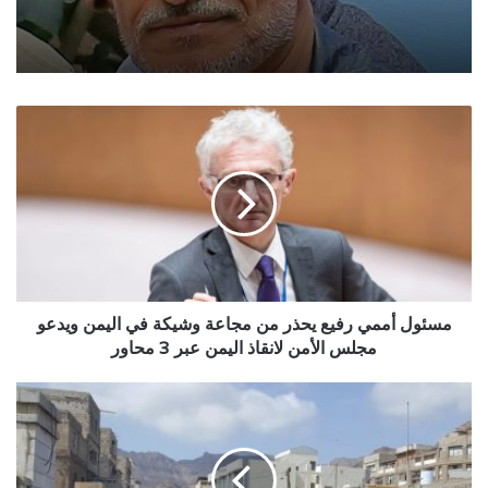
مسئول
أممي
رفيع
يحذر
من
مجاعة
وشيكة
في
اليمن
ويدعو
مسئول أممي رفيع يحذر من مجاعة وشيكة في اليمن ويدعو
مجلس
مجلس الأمن لانقاذ اليمن عبر 3 محاور
الأمن
لانقاذ
"فيديو"
اليمن
..
عبر
عدن
3
تهتف:
محاور
لا