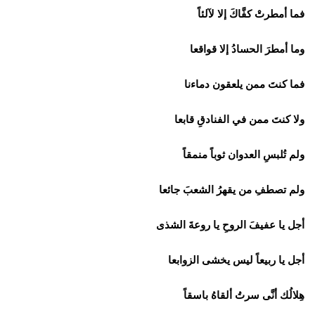
فما أمطرتْ كفَّاكَ إلا لآلئاً
وما أمطرَ الحسادُ إلا قواقعا
فما كنتَ ممن يلعقون دماءنا
ولا كنتَ ممن في الفنادقِ قابعا
ولم تُلبسِ العدوان ثوباً منمقاً
ولم تصطفِ من يقهرُ الشعبَ جائعا
أجل يا عفيفَ الروحِ يا روعةَ الشذى
أجل يا ربيعاً ليس يخشى الزوابعا
هِلالُك أنَّى سرتُ ألقاهُ باسقاً