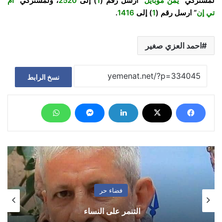
لمشتركي “
يمن موبايل
” ارسل رقم (
1
) إلى
2520
، ولمشتركي “
ام
تي إن
” ارسل رقم (
1
) إلى
1416
.
احمد العزي صغير
نسخ الرابط
فضاء حر
التنمر على النساء