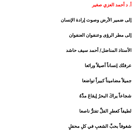
أ. د أحمد العزي صغير
إلى ضمير الأرض وصوت إرادة الإنسان
إلى مطر الرؤى وعنفوان العنفوان
الأستاذ المناضل/ أحمد سيف حاشد
عرفتُك إنساناً أصيلاً ورائعا
جميلاً مضاميناً كبيراً تواضعا
شجاعاً يراكَ البحرُ إيقاعَ مدَّهُ
لطيفاً كعطرِ الفلِّ تفترُّ ناصعا
شغوفاً بحبِّ الشعبِ في كلِ محفلٍ