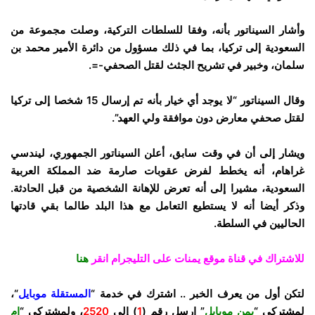
وأشار السيناتور بأنه، وفقا للسلطات التركية، وصلت مجموعة من
السعودية إلى تركيا، بما في ذلك مسؤول من دائرة الأمير محمد بن
سلمان، وخبير في تشريح الجثث لقتل الصحفي-=.
وقال السيناتور “لا يوجد أي خيار بأنه تم إرسال 15 شخصا إلى تركيا
لقتل صحفي معارض دون موافقة ولي العهد”.
ويشار إلى أن في وقت سابق، أعلن السيناتور الجمهوري، ليندسي
غراهام، أنه يخطط لفرض عقوبات صارمة ضد المملكة العربية
السعودية، مشيرا إلى أنه تعرض للإهانة الشخصية من قبل الحادثة.
وذكر أيضا أنه لا يستطيع التعامل مع هذا البلد طالما بقي قادتها
الحاليين في السلطة.
للاشتراك في قناة موقع يمنات على التليجرام انقر
هنا
لتكن أول من يعرف الخبر .. اشترك في خدمة “
المستقلة موبايل
“،
لمشتركي “
يمن موبايل
” ارسل رقم (
1
) إلى
2520
، ولمشتركي “
ام