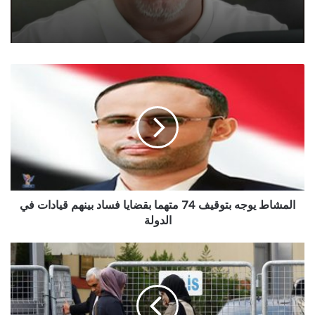
المشاط
يوجه
بتوقيف
74
متهما
بقضايا
فساد
بينهم
قيادات
في
المشاط يوجه بتوقيف 74 متهما بقضايا فساد بينهم قيادات في
الدولة
الدولة
تركيا:
إجراء
جديد
بشأن
خطيبة