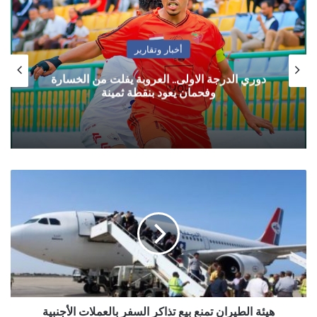
أخبار وتقارير
دوري الدرجة الاولى.. العروبة يفلت من الخسارة
وفحمان يعود بنقطة ثمينة
هيئة
الطيران
تمنع
بيع
تذاكر
السفر
بالعملات
الأجنبية
هيئة الطيران تمنع بيع تذاكر السفر بالعملات الأجنبية