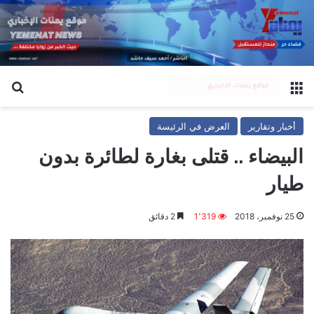
القائمة
بح
أخبار وتقارير
العرض في الرئيسة
البيضاء .. قتلى بغارة لطائرة بدون
طيار
25 نوفمبر، 2018
1٬319
2 دقائق