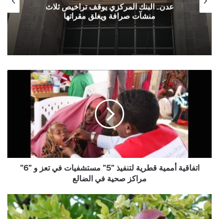
عدن.. البنك المركزي يوقف تراخيص ثلاث
منشآت صرافة ويغلق مقراتها
اتفاقية
أممية
قطرية
لتنفيذ
"5"
مستشفيات
في
تعز
و
"6"
اتفاقية أممية قطرية لتنفيذ "5" مستشفيات في تعز و "6"
مراكز
مراكز صحية في الضالع
صحية
في
السلطات
الضالع
السعودية
تفرض