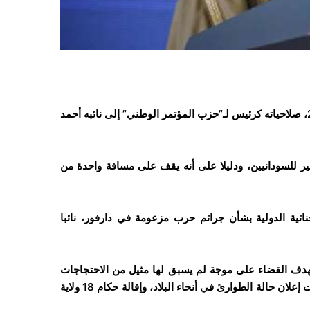
وض الرئيس السوداني، عمر البشير، اليوم الجمعة 1 مارس/آذار 2019، صلاحياته كرئيس لـ”حزب المؤتمر الوطني” إلى نائبه أحمد
ير للسودانيين، ودليلا على أنه يقف على مسافة واحدة من
ية الدولية بشأن جرائم حرب مزعومة في دارفور، نائبا
ستهدف القضاء على موجة لم يسبق لها مثيل من الاحتجاجات
التي تهدد حكم البشير المستمر منذ ثلاثة عقود، ومن بين تلك الإجراءات إعلان حالة الطوارئ في أنحاء البلاد، وإقالة حكام 18 ولاية