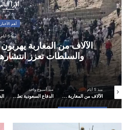
أقرأ التال
أهم الأخبار
منذ 5 أيام
الآلاف من المغاربة يهربون 
والسلطات تعزز انتشارها 
منذ 5 أيام
منذ أسبوع واحد
منذ
سفارات أمريكية تحذر رعاياها في الشرق الأوسط من تصعيد محتمل وتدعوهم الاستعداد للمغادرة
الآلاف من المغاربة يهربون نحو الأراضي الإسبانية والسلطات تعزز انتشارها الأمني في المعابر
الدفاع السعودية تعلن تنفيذ ضربات جوية في العراق
عدن
حز