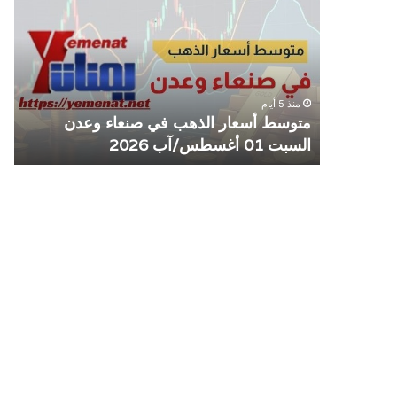
الذهب
الم
في
يوق
صنعاء
التع
وعدن
مع
السبت
منش
منذ 5 أيام
01
صرا
مل مع
متوسط أسعار الذهب في صنعاء وعدن
ص
أغسطس/
السبت 01 أغسطس/آب 2026
م
آب
2026