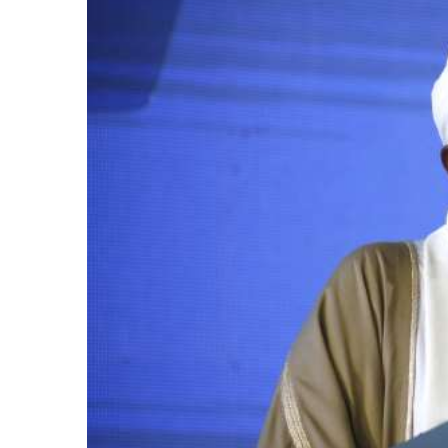
المركزي
يوقف
التعامل
مع
منشأتي
منذ أسبوع واحد
صرافة
لذهب في صنعاء
صنعاء.. البنك المركزي يوقف ا
منشأتي صرافة