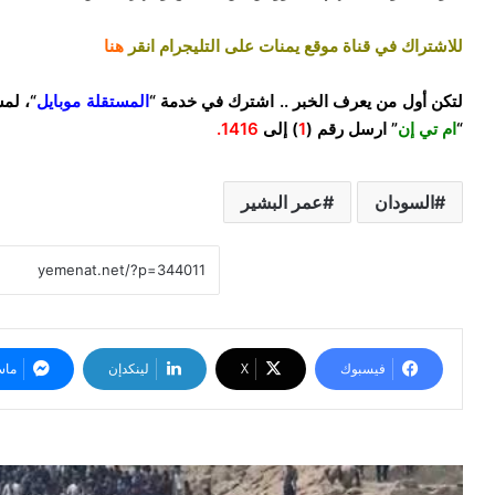
للاشتراك في قناة موقع يمنات على التليجرام انقر
هنا
لتكن أول من يعرف الخبر .. اشترك في خدمة “
المستقلة موبايل
“، لم
“
ام تي إن
” ارسل رقم (
1
) إلى
1416.
السودان
عمر البشير
فيسبوك
‫X
لينكدإن
ماس