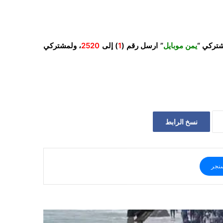
شتركي “
يمن موبايل
” ارسل رقم (
1
) إلى
2520
، ولمشتركي
نسخ الرابط
نجر