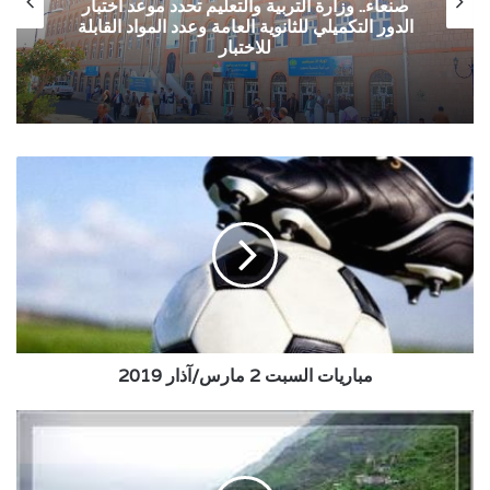
صنعاء.. وزارة التربية والتعليم تحدد موعد اختبار
الدور التكميلي للثانوية العامة وعدد المواد القابلة
للاختبار
مباريات
السبت
2
مارس/
آذار
2019
مباريات السبت 2 مارس/آذار 2019
حالة
الطقس
المتوقعة
حتى