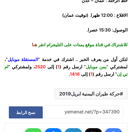
خط الرحله :
عمان – عدن
الاقلاع : 12:00 ظهرا. (توقيت عمان)
الوصول: 15:30 عصرا.
للاشتراك في قناة موقع يمنات على التليجرام انقر
هنا
لتكن أول من يعرف الخبر .. اشترك في خدمة “
المستقلة موبايل
“،
لمشتركي “
يمن موبايل
” ارسل رقم (
1
) إلى
2520
، ولمشتركي “
ام
تي إن
” ارسل رقم (
1
) إلى
1416
.
حركة طيران اليمنية ابريل2019
نسخ الرابط