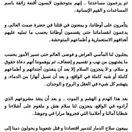
ثم يزعمون مساعدتنا .. إنهم متوحشون لابسون أقنعة زائفة باسم
المساعدات و القيم الإنسانية..
يتأمرون على أوطاننا، و يمعنون في قتلنا في حضرة صمت العالم، و
يدعمون انقساماتنا حتى يقسمون أوطاننا بحسب ما تمليه عليهم
أهدافهم الاستعمارية و أطماعهم المتوحشة..
يجلبون لنا المآسي العراض و فوضى العالم حتى تسير الأمور بحسب
ما يشتهون من نهب و تقسيم و إضعاف، ثم يوهموننا أنهم دعاة حقوق
و سلام، و لا ينجزون السلام إلا بعد أن ينفذون أجنداتهم و أطماعهم
كاملة أو شبه كاملة في الواقع، و بعد أن تسيل أنهارا من الدماء، و
يتهشم كل شيء في العقل و الروح و الوجدان..
بعد هذا الهدم و الهشم و الموت .. و بعد أن ينفذ مشروعهم الذي
أرادوه في الواقع، ينجزون لنا سلام هش و ملغوم على أشلاءنا و
شظايا آمالنا و أحلامنا التي فجروها مرارا في وجوهنا..
يبيعون سلاح الدمار لتدمير اقتصادنا و قتل شعوبنا و يحولون دمنا إلى