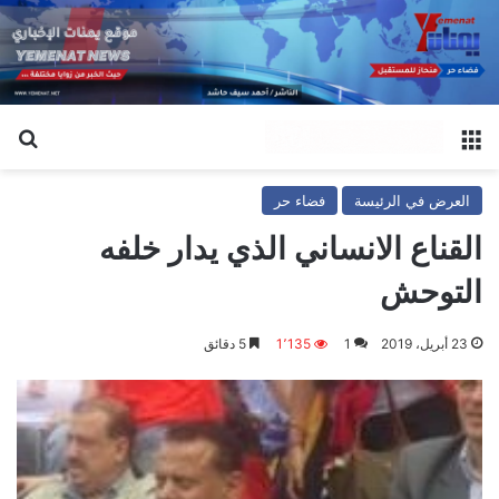
القائمة
بح
العرض في الرئيسة
فضاء حر
القناع الانساني الذي يدار خلفه
التوحش
23 أبريل، 2019
1
1٬135
5 دقائق