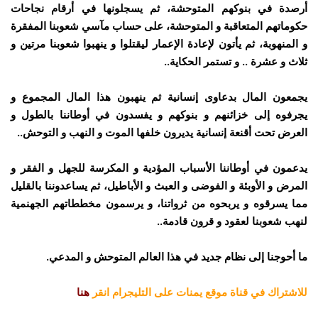
أرصدة في بنوكهم المتوحشة، ثم يسجلونها في أرقام نجاحات
حكوماتهم المتعاقبة و المتوحشة، على حساب مآسي شعوبنا المفقرة
و المنهوبة، ثم يأتون لإعادة الإعمار ليقتلوا و ينهبوا شعوبنا مرتين و
ثلاث و عشرة .. و تستمر الحكاية..
يجمعون المال بدعاوى إنسانية ثم ينهبون هذا المال المجموع و
يجرفوه إلى خزائنهم و بنوكهم و يفسدون في أوطاننا بالطول و
العرض تحت أقنعة إنسانية يديرون خلفها الموت و النهب و التوحش..
يدعمون في أوطاننا الأسباب المؤدية و المكرسة للجهل و الفقر و
المرض و الأوبئة و الفوضى و العبث و الأباطيل، ثم يساعدوننا بالقليل
مما يسرقوه و يربحوه من ثرواتنا، و يرسمون مخططاتهم الجهنمية
لنهب شعوبنا لعقود و قرون قادمة..
ما أحوجنا إلى نظام جديد في هذا العالم المتوحش و المدعي.
للاشتراك في قناة موقع يمنات على التليجرام انقر
هنا