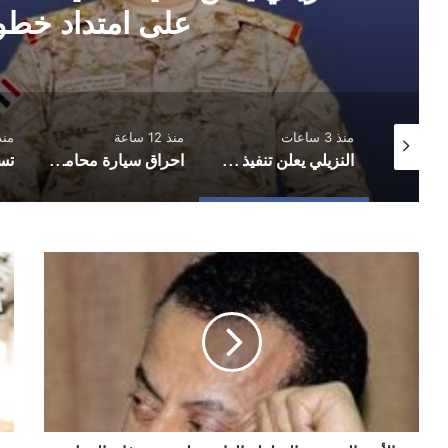
على امتداد خط
منذ 3 ساعات
منذ 12 ساعة
منذ 13 
المبعوث الأممي يحذر من عودة اليمن إلى صراع واسع ويدعو الأطراف لضبط النفس والعودة للمفاوضات
النزيلي يعلن تنفيذ عملية عسكرية شملت عدة جبهات على امتداد خطوط التماس
احراق سيارة محامي في محافظة إب
الأمن
حظ
القومي
مع
والسلطة
الاب
الداعمة
الأ
له
28
يستهدفان
ابر
العمل
نيس
النقابي
19