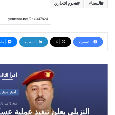
البيضاء
هجوم انتحاري
فيسبوك
‫X
لينكدإن
ماس
أقرأ التال
أخبار وتقارير
منذ 3 ساعات
النزيلي يعلن تنفيذ عملية ع