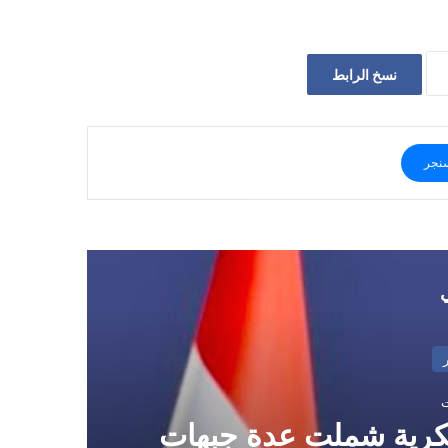
نسخ الرابط
نجر
ي
سكرية شملت عدة جبهات