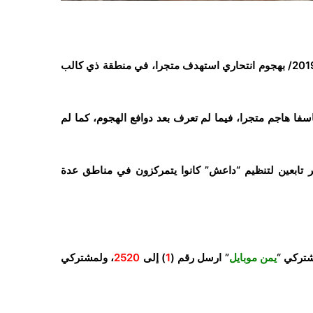
أفادت مصادر محلية بمقتل سبعة أشخاص، السبت 27 إبريل/نيسان 2019/ بهجوم انتحاري استهدف متجرا، في منطقة ذي كالب
فا هاجم متجرا، فيما لم تعرف بعد دوافع الهجوم، كما لم
ر تابعين لتنظيم “داعش” كانوا يتمركزون في مناطق عدة
شتركي “
يمن موبايل
” ارسل رقم (
1
) إلى
2520
، ولمشتركي