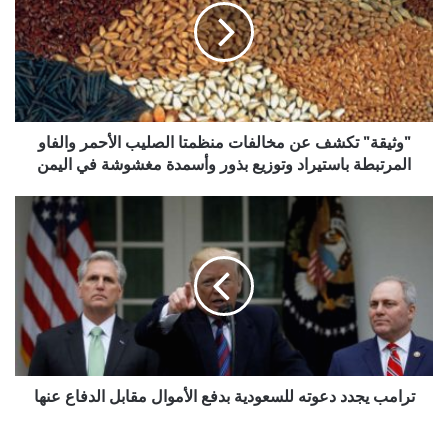
مخالفات
منظمتا
الصليب
الأحمر
والفاو
المرتبطة
باستيراد
"وثيقة" تكشف عن مخالفات منظمتا الصليب الأحمر والفاو
وتوزيع
المرتبطة باستيراد وتوزيع بذور وأسمدة مغشوشة في اليمن
بذور
وأسمدة
ترامب
مغشوشة
يجدد
في
دعوته
اليمن
للسعودية
بدفع
الأموال
مقابل
الدفاع
عنها
ترامب يجدد دعوته للسعودية بدفع الأموال مقابل الدفاع عنها