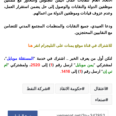
الاتحاد العام لنقابات عمال اليمن للجلوس والتحاور مع ممثلين
موظفين الدولة والنقابات
والوصول إلى حل يضمن استقرار العمل،
وعدم عزوف قيادات وموظفين الدولة من اعمالهم.
ودعا العبيدي، جميع النقابات والمنظمات المجتمع المدني للتضامن
مع النقابيين المحتجزين.
للاشتراك في قناة موقع يمنات على التليجرام انقر
هنا
لتكن أول من يعرف الخبر .. اشترك في خدمة “
المستقلة موبايل
“،
لمشتركي “
يمن موبايل
” ارسل رقم (
1
) إلى
2520
، ولمشتركي “
ام
تي إن
” ارسل رقم (
1
) إلى
1416.
اعتقال
حكومة الانقاذ
شركة النفط
صنعاء
نسخ الرابط