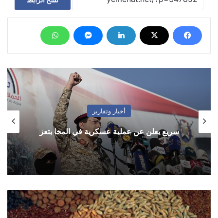
أخبار وتقارير
سريع يعلن عن عملية عسكرية في المخا بتعز
"وثيقة"
تكشف
عن