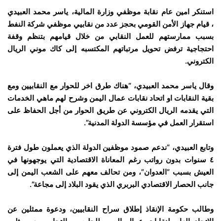
استنكر امين عام نقابة موظفي وزارة المالية، ياسر محمد العبيدي
،
قيام جهاز الأمن القومي بحجز عدد من نقابيي موظفي شركة النفط
بسبب ممارستهم للعمل النقابي
من خلال قيامهم بتنظم وقفة
احتجاجية ترفض تحويل مرتباتهم المكتسبه إلى كاك موني الريال
الكتروني.
وقال ياسر محمد العبيدي، “هناك طرق اخر للحوار مع النقابيين ومع
بقية النقابات او اتحاد نقابات عمال اليمن وشرح لهم ماهي الخدمات
التي يقدمه الريال الكتروني عن طريق الحوار من أجل الحفاظ على
استقرار العمل في مؤسسة الدولة المدنية”.
وتابع العبيدي، “ندعم صمود موظفين الدولة الذي يعملون طول فترة
٤ سنوات بدون رواتب رغم المعاناة الاقتصادية التي يوجهونها في
العيش بسبب “العدوان”، ومن تحالف معهم على الشعب اليمن إلى
جانب الحصار الاقتصادي البربري الذي يقود البلاد إلى مجاعة”.
وطالب حكومة الإنقاذ إطلاق سراح النقابيين، ودعوة ممثلين عن