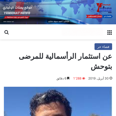
القائمة
بح
فضاء حر
عن استثمار الرأسمالية للمرضى
بتوحش
30 أبريل، 2019
1٬288
6 دقائق