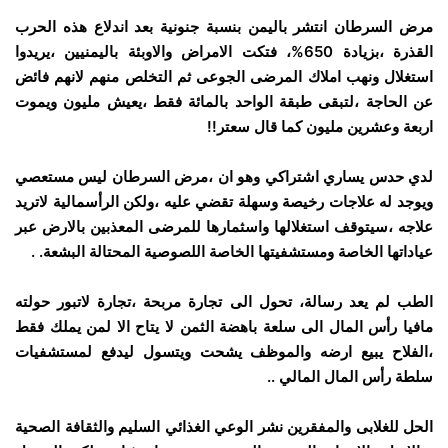
مرض السرطان انتشر باليمن بنسبة جنونية بعد اندلاع هذه الحرب
القذرة ،بزيادة 650%، فتكت الامراض والاوبئة باليمنيين ،يريدوا
استغلال ونهب املاك المرضى الجوعى ثم التخلص منهم لانهم فائض
عن الحاجة ،لتبقى طبقة الواحد بالمائة فقط ،يعيش مليون ويموت
اربعة وعشرين مليون كما قال سعتر!!
لدي حدس يساري اشتراكي وهو ان ،مرض السرطان ليس مستعصي
ويوجد له علاجات رخيصة وسهلة تقضي عليه ،ولكن الرأسمالية لاتريد
علاجه ،سيتوقف استغلالها واسثمارها للمرضى المعذبين بالارض عبر
عياداتها الخاصة ومستشفيتها الخاصة اللصوصية المحتالة البشعة. .
الطب لم يعد رسالة، تحول الى تجارة مربحة ،تجارة لاتبور حولته
مافيا رأس المال الى سلعة باهضة الثمن لا يتاح الا لمن يملك فقط
،الفلاح يبيع ارضه والموظف يشحت ويتسول ليدفع لمستشفيات
سلطة رأس المال المالي ..
الحل للغلابى والمفقرين نشر الوعي الغذائي السليم والثقافة الصحية