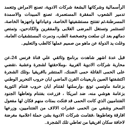
الرأسمالية وشركاتها البشعة شركات الادوية، تصنع الامراض وتتعمد
تدمير الشعوب المفقرة المستعمرة، تصنع المبيدات والاسمدة
المسرطنة،ثم تفتتح مستشفيتها الخاصة، وعياداتها واجهزها الخاصة،
لتستثمر وتستغل المرضى الغلابى والمفقرين والكادحين، وتمتص
دمائهم بعد ان سلعت وخصخصة الطب، ودمرت المستشفيات العامة،
وغلت يد الدولة عن ماهو من صميم عملها كالطب والتعليم..
قبل عدة اشهر شاهدت برنامج وثائقي علي قناة فرنس 24،عن
محاربة شركات الادوية الغربية ،وملاحقتها لشجرة وعشبة ،تقضي
على الحمى القاتلة حمى الضنك، المنتشر باافريقيا ،وتلك الشجرة
اكتشفتها الصين باربعينات القرن الماضي ابان حروب التحرير الوطني
بزعامة ماوتسي تونغ ،وارسلتها لفتنام ابان حروب فتنام الثورية
بزعامة هوشي منه، ضد امريكا ، فزرعت بفتنام وتعاطها الجنود
الفتناميين الذي كانت الحمى قد فتكت بمئات منهم فكان لها مفعول
السحر وشفي من الحمى عشرات الالاف من الفتناميين، وزرعها
افارقة وتعاطوها ،فقامت شركات الادوية بشن حملة اعلامية مغرضة
لاخافة سكان افريقيا من تعاطي تلك الشجرة..