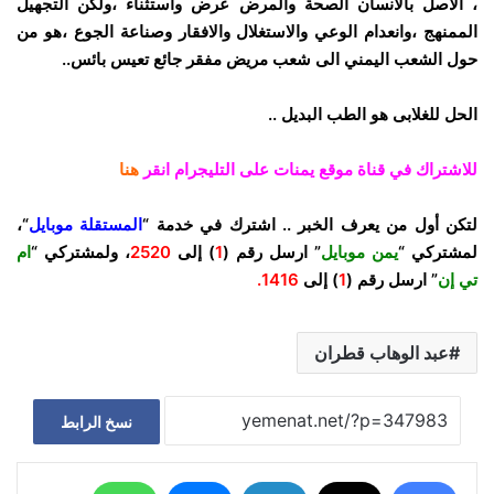
، الاصل بالانسان الصحة والمرض عرض واستثناء ،ولكن التجهيل
الممنهج ،وانعدام الوعي والاستغلال والافقار وصناعة الجوع ،هو من
حول الشعب اليمني الى شعب مريض مفقر جائع تعيس بائس..
الحل للغلابى هو الطب البديل ..
للاشتراك في قناة موقع يمنات على التليجرام انقر
هنا
لتكن أول من يعرف الخبر .. اشترك في خدمة “
المستقلة موبايل
“،
لمشتركي “
يمن موبايل
” ارسل رقم (
1
) إلى
2520
، ولمشتركي “
ام
تي إن
” ارسل رقم (
1
) إلى
1416.
عبد الوهاب قطران
نسخ الرابط