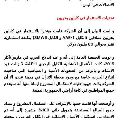
الاتصالات في اليمن.
تحديات الاستثمار في كابلين بحريين
و لفت البيان إلى أن الشركة قامت مؤخرا بالاستثمار في كابلين
بحريين عملاقين (الكابل
AAE-1
و الكابل
SMW5
) بتكلفة استثمارية
تقدر بحوالي 80 مليون دولار.
و نوهت الجمعية العامة إلى أنه و عند اندلاع الحرب في مارس/آذار
2015، كانت الأعمال الانشائية للكابل البحري
AAE-1
لا زالت قيد
الانشاء، و بالرغم من الصعوبات الأمنية و السياسية التي صاحبت
اندلاع الحرب، خاصة مع وجود محطة الانزال في مدينة عدن، الا أن
الشركة بذلت جهود حثيثة لاستكمال المشروع ايمانا منها أنه سيخدم
جميع المواطنين في كافة أراضي الجمهورية اليمنية.
و أوضحت أنها قامت حينها بالإشراف على استكمال المشروع و سداد
جميع المبالغ المستحقة بتمويل ذاتي 100%. مشيرة إلى أنه تم
الانتهاء من استكمال الأعمال الانشائية في الكابل الفرعي و محطة