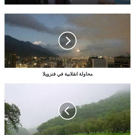
محاولة
انقلابية
في
فنزويلا
محاولة انقلابية في فنزويلا
حالة
الطقس
المتوقعة
حتى
عصر
الأربعاء
1
مايو/