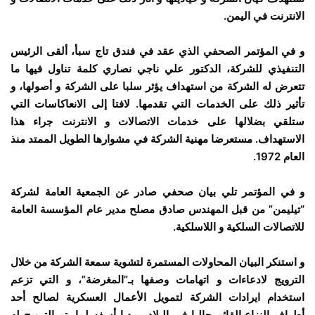
الانترنت في اليمن.
و في المؤتمر الصحفي الذي عقد في فندق تاج سبأ، ألقى الرئيس
التنفيذي للشركة، الدكتور علي ناجي نصاري كلمة تناول فيها ما
تتعرض له الشركة من استهداف يؤثر سلبا على الشركة و أصولها، و
تأثير ذلك على الخدمات التي تقدمها. لافتا إلى الانعاكاسات التي
ستلقي بضلالها على خدمات الاتصالات و الانترنت جراء هذا
الاستهداف. مستعرضا مهنية الشركة في مشوارها الطويل الممتد منذ
العام 1972.
و في المؤتمر تلي بيان صحفي صادر عن الجمعية العامة لشركة
“تيليمن” من قبل المهندس صادق مصلح مدير عام المؤسسة العامة
للاتصالات السلكية و اللاسلكية.
و استنكر البيان المحاولات المستمرة لتشوية سمعة الشركة من خلال
الترويج لادعاءات و اتهامات وصفها بـ”المغرضة”، و التي تزعم
استخدام ايرادات الشركة لتمويل الأعمال العسكرية لصالح أحد
أطراف النزاع القائم حاليا في البلاد. مبديا أسفه لما يتم الترويج له