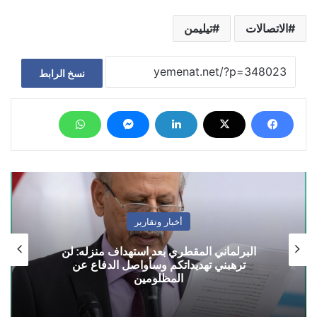
الاتصالات
تيليمن
نسخ الرابط
أخبار وتقارير
البرلماني المقطري بعد استهداف منزله: لن
ترهبني تهديداتكم وسأواصل الدفاع عن
المظلومين